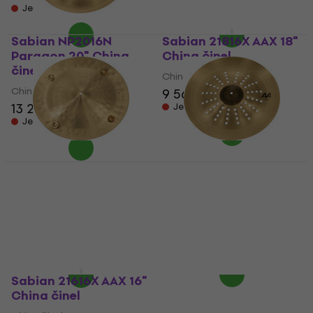
Jen na objednávku
Jen na objednávku
Sabian NP2016N
Sabian 21816X AAX 18"
Paragon 20" China
China činel
činel
China činel
China činel
9 569 Kč
13 290 Kč
Jen na objednávku
Jen na objednávku
Sabian NP2016ND
Sabian 22116CS AA
Paragon Diamonback
Holy 21" China činel
20" China činel
China činel
China činel
5
/5
11 590 Kč
12 690 Kč
Jen na objednávku
Jen na objednávku
Sabian 21616X AAX 16"
China činel