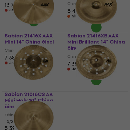
China činel
13 790 Kč
8 499 Kč
Jen na objednávku
Skladem u dodavatele
Sabian 21416X AAX
Sabian 21416XB AAX
Mini 14" China činel
Mini Brilliant 14" China
činel
China činel
China činel
7 389 Kč
7 389 Kč
Jen na objednávku
Jen na objednávku
Sabian 21016CS AA
Sabian 21016CSB AA
Mini Holy 10" China
Mini Holy Brilliant 10"
činel
China činel
China činel
China činel
5
/5
5
/5
5 399 Kč
5 399 Kč