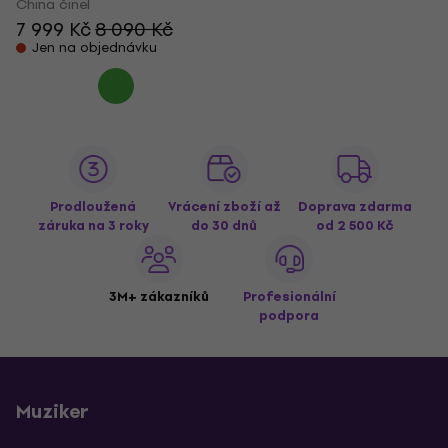
China činel
7 999 Kč
8 090 Kč
Jen na objednávku
Prodloužená
Vrácení zboží až
Doprava zdarma
záruka na 3 roky
do 30 dnů
od 2 500 Kč
3M+ zákazníků
Profesionální
podpora
Muziker