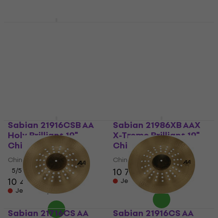
Sabian 22116CSB AA
Sabian 21216CS AA
Holy Brilliant 21"
Mini Holy 12" China
China činel
činel
China činel
China činel
5
/5
5
/5
11 590 Kč
5 899 Kč
Jen na objednávku
Jen na objednávku
Sabian 21916CSB AA
Sabian 21986XB AAX
Holy Brilliant 19"
X-Treme Brilliant 19"
China činel
China činel
China činel
China činel
10 790 Kč
5
/5
10 444 Kč
Jen na objednávku
Jen na objednávku
Sabian 21716CS AA
Sabian 21916CS AA