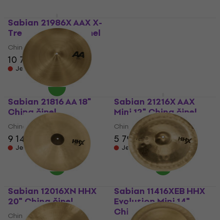
Sabian 21986X AAX X-
Sabian 11816XN HHX
Treme 19" China činel
18" China činel
China činel
China činel
10 790 Kč
11 590 Kč
Jen na objednávku
Jen na objednávku
Sabian 21816 AA 18"
Sabian 21216X AAX
China činel
Mini 12" China činel
China činel
China činel
9 149 Kč
5 799 Kč
5 999 Kč
Jen na objednávku
Jen na objednávku
Sabian 12016XN HHX
Sabian 11416XEB HHX
20" China činel
Evolution Mini 14"
China činel
China činel