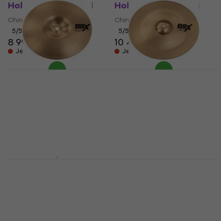
Holy 17" China činel
Holy 19" China činel
China činel
China činel
5
/5
5
/5
8 990 Kč
10 444 Kč
Jen na objednávku
Jen na objednávku
Sabian 41016X B8X 10"
Sabian 41816X B8X 18"
China činel
China činel
China činel
China činel
2 655 Kč
4 935 Kč
Jen na objednávku
Jen na objednávku
Sabian 21786X AAX X-
Sabian NP1916N
Treme 17" China činel
Paragon 19" China
činel
China činel
China činel
10 790 Kč
10 790 Kč
Jen na objednávku
Jen na objednávku