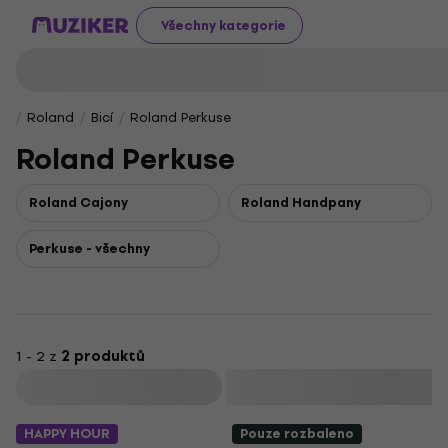
Všechny kategorie
Roland
Bicí
Roland Perkuse
Roland Perkuse
Roland Cajony
Roland Handpany
Perkuse - všechny
1 - 2 z
2 produktů
Filtrovat
HAPPY HOUR
Pouze rozbaleno