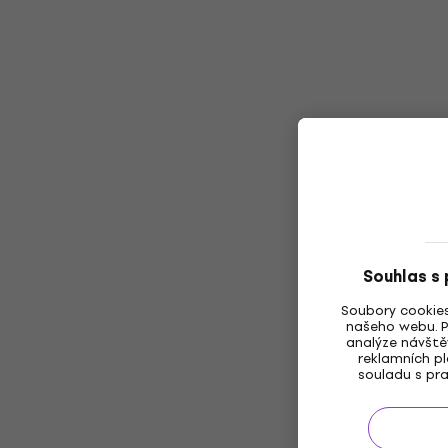
Souhlas s
Soubory cookies
našeho webu. P
analýze návště
reklamních pl
souladu s pra