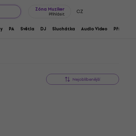
wroomy
Tipy na dárky
Často kladené otázky
Blog
Zóna Muziker
CZ
Přihlásit
ny
PA
Světla
DJ
Sluchátka
Audio Video
Příslušens
Nejoblíbenější