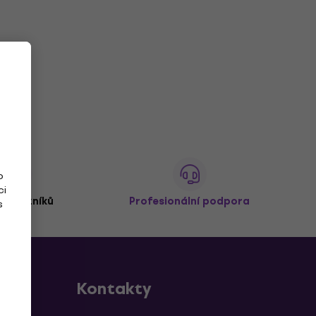
o
ci
 zákazníků
Profesionální podpora
s
Kontakty