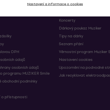
Nastavení a informace o cookies
 a odstoupení od smlouvy
FAQ - Často kladené otázky
Muziker Blog
Koncerty
Dárkový poukaz Muziker
zásilky
Tipy na dárky
žby
Seznam přání
ulovou DPH
Věrnostní program Muziker 
sobních údajů
Nastavení cookies
hrany osobních údajů
Upozornění na podvodné st
ho programu MUZIKER Smile
Jak recyklovat elektroodpa
 obchodní podmínky
 o přístupnosti