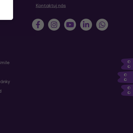
Kontaktuj nás
Smile
ránky
d