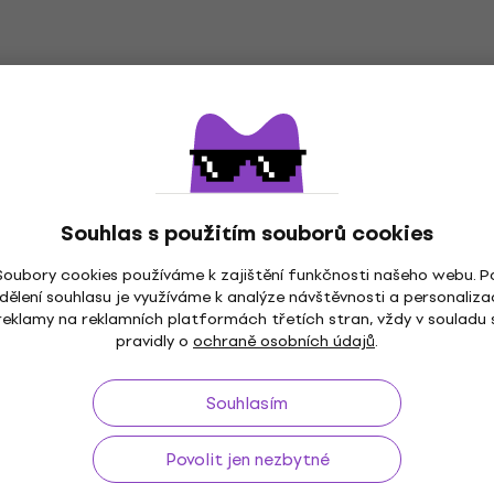
Souhlas s použitím souborů cookies
Soubory cookies používáme k zajištění funkčnosti našeho webu. P
dělení souhlasu je využíváme k analýze návštěvnosti a personaliza
ž do 30 dnů
Doprava zdarma
od 2 500 Kč
3M+
reklamy na reklamních platformách třetích stran, vždy v souladu 
pravidly o
ochraně osobních údajů
.
Souhlasím
Užitečné
Povolit jen nezbytné