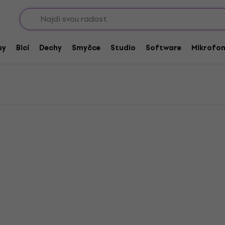
Sho
dní díly pro klávesy
ro klávesy
sy
Bicí
Dechy
Smyčce
Studio
Software
Mikrofo