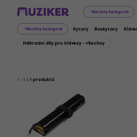
Roland
Klávesy
Klávesové příslušenství
Roland Náhra
Všechny kategorie
Roland Náhradní díly p
Kytary
Baskytary
Kláve
Všechny kategorie
Náhradní díly pro klávesy - všechny
1 - 1 z
1 produktů