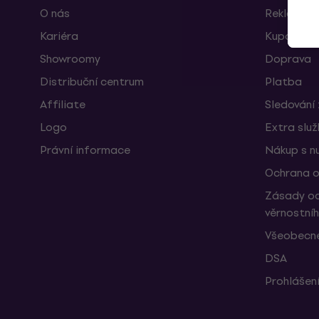
O nás
Reklamace
Kariéra
Kupóny
Showroomy
Doprava
Distribuční centrum
Platba
Affiliate
Sledování 
Logo
Extra slu
Právní informace
Nákup s n
Ochrana o
Zásady oc
věrnostní
Všeobecné
DSA
Prohlášení