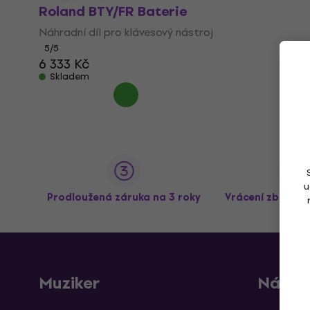
Roland BTY/FR Baterie
Náhradní díl pro klávesový nástroj
5
/5
6 333 Kč
Skladem
u
Prodloužená záruka na 3 roky
Vrácení zboží a
Muziker
Nákup