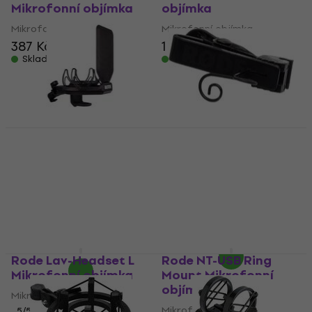
Mikrofonní objímka
objímka
Mikrofonní objímka
Mikrofonní objímka
387 Kč
427 Kč
1 333 Kč
Skladem
Skladem
Rode SMR Mikrofonní
Rode LAV-CLIP
shockmount (Jako
Mikrofonní objímka
nové)
(Jako nové)
Mikrofonní shockmount
Mikrofonní objímka
1 516 Kč
512 Kč
547 Kč
1 649 Kč
- 8 %
Skladem
Skladem
Rode Lav-Headset L
Rode NT-USB Ring
Mikrofonní objímka
Mount Mikrofonní
objímka
Mikrofonní objímka
Mikrofonní objímka
5
/5