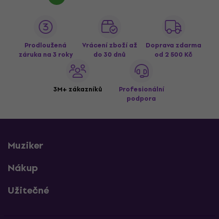
Prodloužená
Vrácení zboží až
Doprava zdarma
záruka na 3 roky
do 30 dnů
od 2 500 Kč
3M+ zákazníků
Profesionální
podpora
Muziker
Nákup
Užitečné