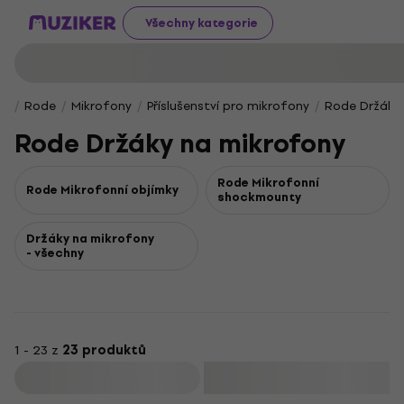
Všechny kategorie
Rode
Mikrofony
Příslušenství pro mikrofony
Rode Držáky
Rode Držáky na mikrofony
Rode Mikrofonní
Rode Mikrofonní objímky
shockmounty
Držáky na mikrofony
- všechny
1 - 23 z
23 produktů
Filtrovat