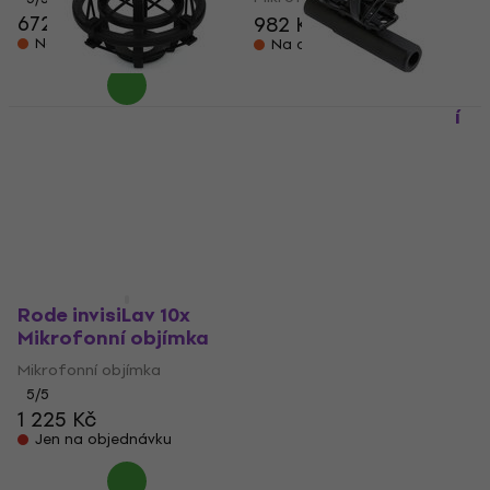
672 Kč
982 Kč
Na cestě
Na cestě
Rode SM2 Mikrofonní
Rode SM5 Mikrofonní
shockmount
shockmount
Mikrofonní shockmount
Mikrofonní shockmount
1 199 Kč
4,6
/5
1 278 Kč
Jen na objednávku
Skladem u dodavatele
Rode invisiLav 10x
Mikrofonní objímka
Mikrofonní objímka
5
/5
1 225 Kč
Jen na objednávku