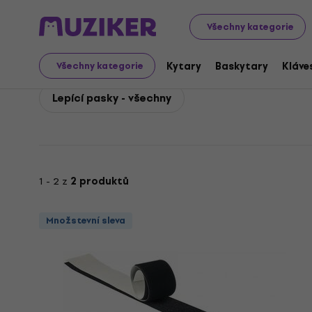
RockBag
Příslušenství
Kabely, konektory a redukce
Všechny kategorie
RockBag Lepící pasky
Kytary
Baskytary
Kláve
Všechny kategorie
Lepící pasky - všechny
1 - 2 z
2 produktů
Množstevní sleva