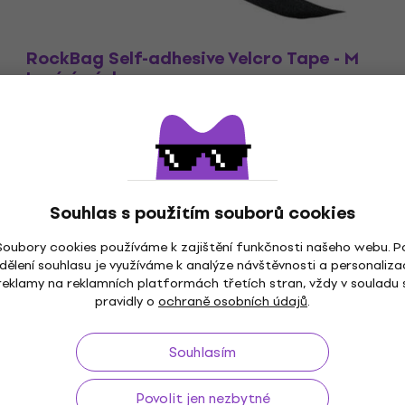
RockBag Self-adhesive Velcro Tape - M
Lepící páska
Lepící páska
4,8
/5
242 Kč
Skladem
Souhlas s použitím souborů cookies
Soubory cookies používáme k zajištění funkčnosti našeho webu. P
dělení souhlasu je využíváme k analýze návštěvnosti a personaliza
reklamy na reklamních platformách třetích stran, vždy v souladu 
pravidly o
ochraně osobních údajů
.
ž do 30 dnů
Doprava zdarma
od 2 500 Kč
3M+
Souhlasím
Povolit jen nezbytné