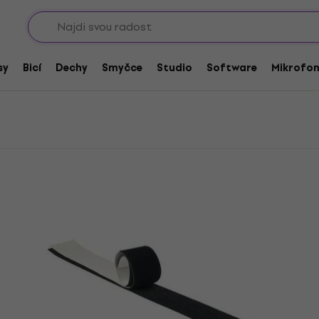
Sho
RockBag Lepící pasky
sy
Bicí
Dechy
Smyčce
Studio
Software
Mikrofo