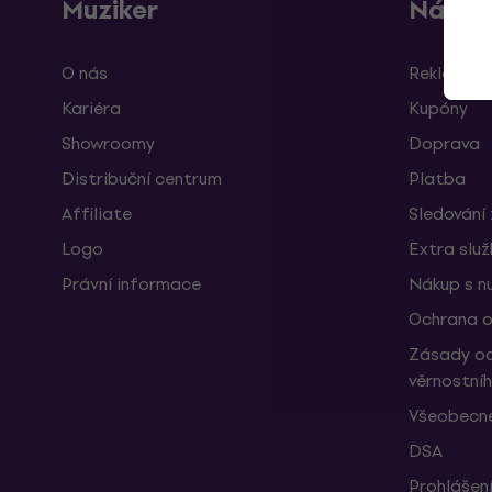
Muziker
Nákup
O nás
Reklamace
Kariéra
Kupóny
Showroomy
Doprava
Distribuční centrum
Platba
Affiliate
Sledování 
Logo
Extra slu
Právní informace
Nákup s n
Ochrana o
Zásady oc
věrnostní
Všeobecné
DSA
Prohlášení