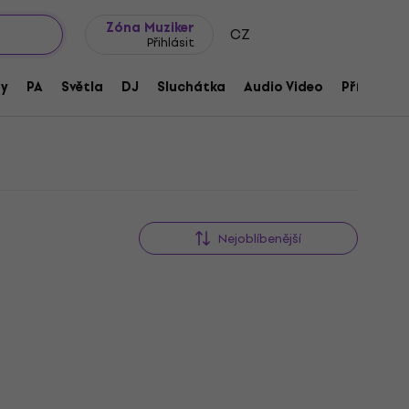
wroomy
Tipy na dárky
Často kladené otázky
Blog
Zóna Muziker
CZ
Přihlásit
ny
PA
Světla
DJ
Sluchátka
Audio Video
Příslušens
Nejoblíbenější