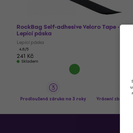
RockBag Self-adhesive Velcro Tape - F
Lepící páska
Lepící páska
4,8
/5
241 Kč
Skladem
u
Prodloužená záruka na 3 roky
Vrácení zboží a