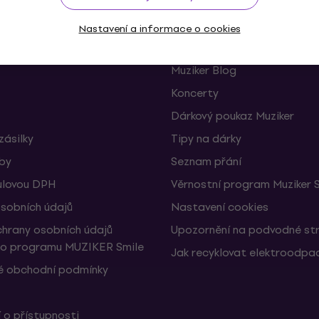
Užitečné
Nastavení a informace o cookies
 a odstoupení od smlouvy
FAQ - Často kladené otázky
Muziker Blog
Koncerty
Dárkový poukaz Muziker
zásilky
Tipy na dárky
žby
Seznam přání
ulovou DPH
Věrnostní program Muziker 
sobních údajů
Nastavení cookies
hrany osobních údajů
Upozornění na podvodné st
ho programu MUZIKER Smile
Jak recyklovat elektroodpa
 obchodní podmínky
 o přístupnosti