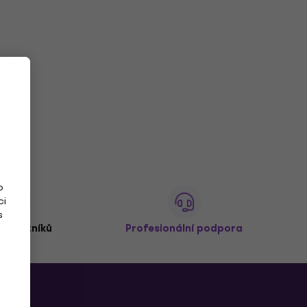
o
ci
s
 zákazníků
Profesionální podpora