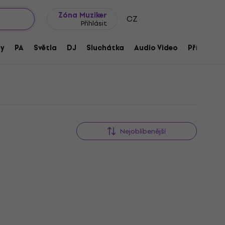
wroomy
Tipy na dárky
Často kladené otázky
Blog
Zóna Muziker
CZ
Přihlásit
ny
PA
Světla
DJ
Sluchátka
Audio Video
Příslušens
Nejoblíbenější