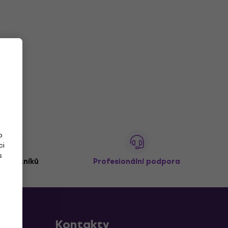
o
ci
s
 zákazníků
Profesionální podpora
Kontakty