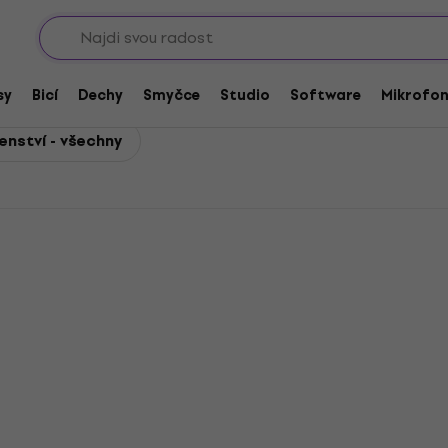
Sho
ušenství
sy
Bicí
Dechy
Smyčce
Studio
Software
Mikrofo
enství - všechny