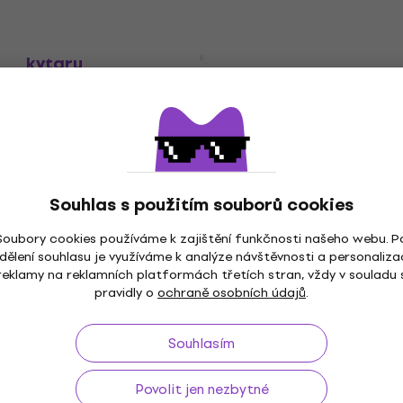
RockBag Rockcare Kit Nářadí pro
kytaru
Nářadí pro kytaru
4,1
/5
599 Kč
Skladem
Souhlas s použitím souborů cookies
Soubory cookies používáme k zajištění funkčnosti našeho webu. P
dělení souhlasu je využíváme k analýze návštěvnosti a personaliza
reklamy na reklamních platformách třetích stran, vždy v souladu 
ž do 30 dnů
Doprava zdarma
od 2 500 Kč
3M+
pravidly o
ochraně osobních údajů
.
Souhlasím
Povolit jen nezbytné
Užitečné