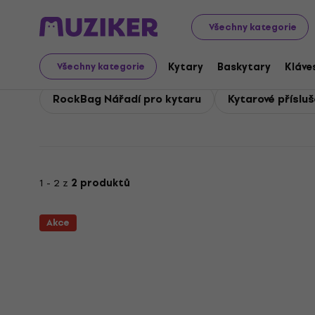
RockBag
Kytary
RockBag Kytarové příslušenství
Všechny kategorie
RockBag Kytarové přísl
Kytary
Baskytary
Kláve
Všechny kategorie
RockBag Nářadí pro kytaru
Kytarové přísluš
1 - 2 z
2 produktů
Akce