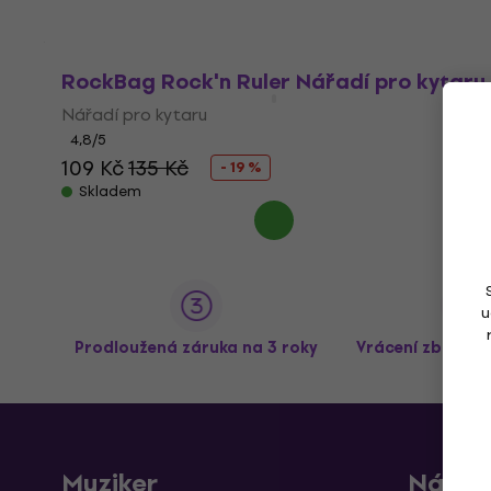
RockBag Rock'n Ruler Nářadí pro kytaru
Nářadí pro kytaru
4,8
/5
109 Kč
135 Kč
- 19 %
Skladem
u
Prodloužená záruka na 3 roky
Vrácení zboží a
Muziker
Nákup