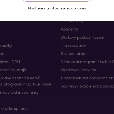
Nastavení a informace o cookies
 a odstoupení od smlouvy
FAQ - Často kladené otázky
Muziker Blog
Koncerty
Dárkový poukaz Muziker
zásilky
Tipy na dárky
žby
Seznam přání
ulovou DPH
Věrnostní program Muziker 
sobních údajů
Nastavení cookies
hrany osobních údajů
Upozornění na podvodné st
ho programu MUZIKER Smile
Jak recyklovat elektroodpa
 obchodní podmínky
 o přístupnosti