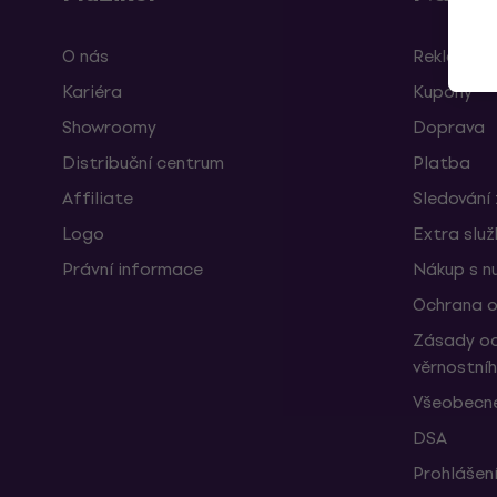
O nás
Reklamace
Kariéra
Kupóny
Showroomy
Doprava
Distribuční centrum
Platba
Affiliate
Sledování 
Logo
Extra slu
Právní informace
Nákup s n
Ochrana o
Zásady oc
věrnostní
Všeobecné
DSA
Prohlášení