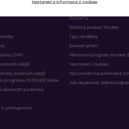
Nastavení a informace o cookies
Muziker Blog
Koncerty
Dárkový poukaz Muziker
zásilky
Tipy na dárky
žby
Seznam přání
ulovou DPH
Věrnostní program Muziker 
sobních údajů
Nastavení cookies
hrany osobních údajů
Upozornění na podvodné st
ho programu MUZIKER Smile
Jak recyklovat elektroodpa
 obchodní podmínky
 o přístupnosti