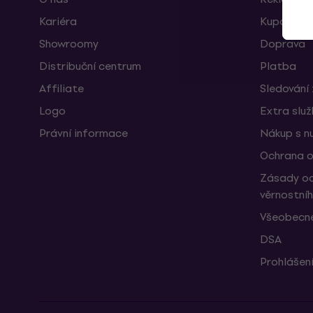
Kariéra
Kupóny
Showroomy
Doprava
Distribuční centrum
Platba
Affiliate
Sledování 
Logo
Extra slu
Právní informace
Nákup s n
Ochrana o
Zásady oc
věrnostní
Všeobecné
DSA
Prohlášení