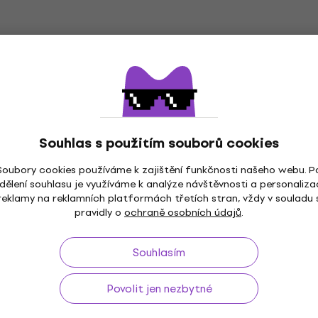
Souhlas s použitím souborů cookies
Soubory cookies používáme k zajištění funkčnosti našeho webu. P
dělení souhlasu je využíváme k analýze návštěvnosti a personaliza
ž do 30 dnů
Doprava zdarma
od 2 500 Kč
3M+
reklamy na reklamních platformách třetích stran, vždy v souladu 
pravidly o
ochraně osobních údajů
.
Souhlasím
Užitečné
Povolit jen nezbytné
 a odstoupení od smlouvy
FAQ - Často kladené otázky