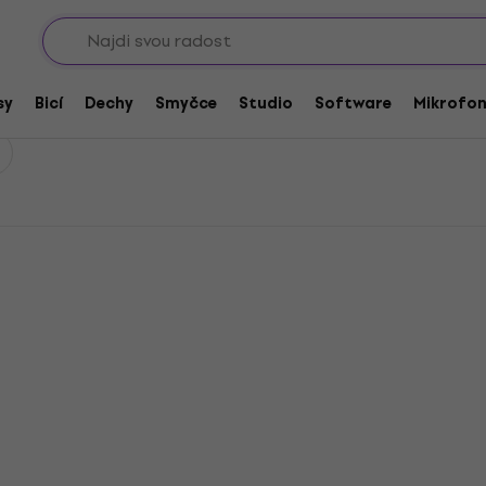
Sho
sy
Bicí
Dechy
Smyčce
Studio
Software
Mikrofo