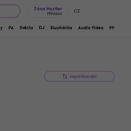
wroomy
Tipy na dárky
Často kladené otázky
Blog
Zóna Muziker
CZ
Přihlásit
ny
PA
Světla
DJ
Sluchátka
Audio Video
Příslušens
Nejoblíbenější