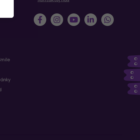
Smile
ránky
d