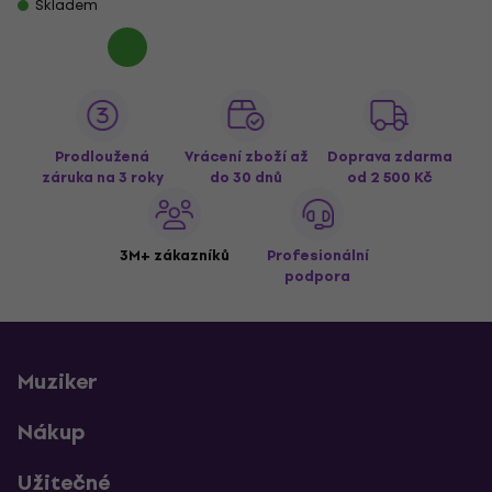
Skladem
Prodloužená
Vrácení zboží až
Doprava zdarma
záruka na 3 roky
do 30 dnů
od 2 500 Kč
3M+ zákazníků
Profesionální
podpora
Muziker
Nákup
Užitečné