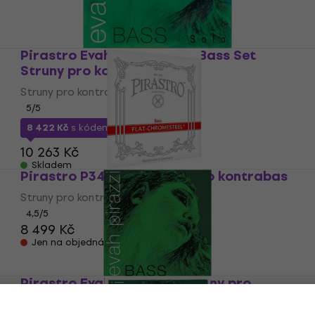
Pirastro Evah Pirazzi Solo Bass Set
Struny pro kontrabas
Struny pro kontrabas
5
/5
8 422 Kč
s kódem
MUZMUZ-15
10 263 Kč
Skladem
Pirastro P342020 Struny pro kontrabas
Struny pro kontrabas
4,5
/5
8 499 Kč
Jen na objednávku
Pirastro Evah Pirazzi G Struny pro
kontrabas