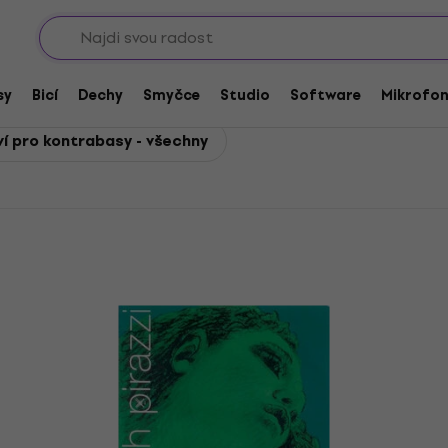
Sho
o kontrabasy
pro kontrabasy
sy
Bicí
Dechy
Smyčce
Studio
Software
Mikrofo
ví pro kontrabasy - všechny