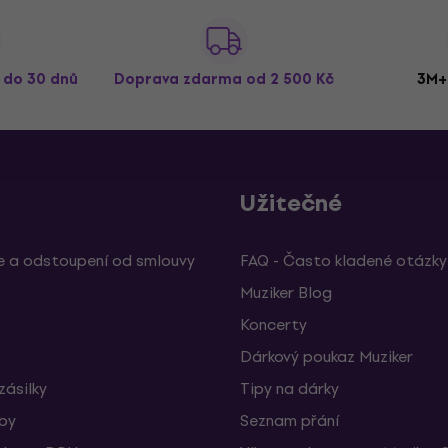
ž do 30 dnů
Doprava zdarma
od 2 500 Kč
3M+
Užitečné
 a odstoupení od smlouvy
FAQ - Často kladené otázky
Muziker Blog
Koncerty
Dárkový poukaz Muziker
zásilky
Tipy na dárky
žby
Seznam přání