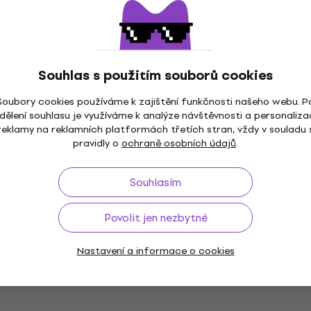
Struny pro kontrabas
2 110 Kč
Jen na objednávku
Pirastro Evah Pirazzi E Struny pro
Souhlas s použitím souborů cookies
kontrabas
Soubory cookies používáme k zajištění funkčnosti našeho webu. P
Struny pro kontrabas
dělení souhlasu je využíváme k analýze návštěvnosti a personaliza
3 165 Kč
reklamy na reklamních platformách třetích stran, vždy v souladu 
Jen na objednávku
pravidly o
ochraně osobních údajů
.
Pirastro Obligato Solo Struny pro
Souhlasím
kontrabas
Struny pro kontrabas
Povolit jen nezbytné
6 999 Kč
Jen na objednávku
Nastavení a informace o cookies