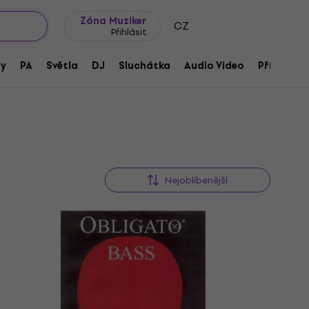
wroomy
Tipy na dárky
Často kladené otázky
Blog
Zóna Muziker
CZ
Přihlásit
ny
PA
Světla
DJ
Sluchátka
Audio Video
Příslušens
Nejoblíbenější