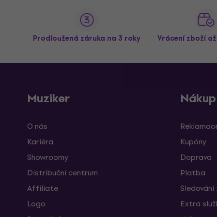
Prodloužená záruka na 3 roky
Vrácení zboží a
Muziker
Nákup
O nás
Reklamace
Kariéra
Kupóny
Showroomy
Doprava
Distribuční centrum
Platba
Affiliate
Sledování 
Logo
Extra slu