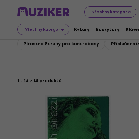
Pirastro
Smyčcové nástroje
Pirastro Příslušenství pr
Všechny kategorie
Pirastro Příslušenství 
Kytary
Baskytary
Kláve
Všechny kategorie
Pirastro Struny pro kontrabasy
Příslušenst
1 - 14 z
14 produktů