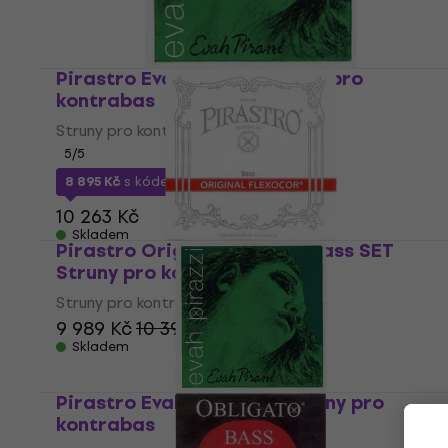
Pirastro Evah Pirazzi Struny pro
kontrabas
Struny pro kontrabas
5
/5
8 895 Kč
s kódem
MUZMUZ-10
10 263 Kč
Skladem
Pirastro Original Flexocor bass SET
Struny pro kontrabas
Struny pro kontrabas
9 989 Kč
10 390 Kč
Skladem
Pirastro Evah Pirazzi G Struny pro
kontrabas