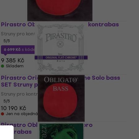
Pirastro Obligato Struny pro kontrabas
Struny pro kontrabas
5
/5
6 699 Kč
s kódem
MUZMUZ-25
9 385 Kč
Skladem
Pirastro Original Flat-Chrome Solo bass
SET Struny pro kontrabas
Struny pro kontrabas
5
/5
10 190 Kč
Jen na objednávku
Pirastro Obligato D Struny pro
kontrabas