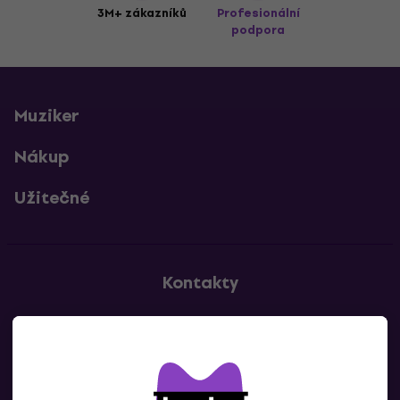
3M+ zákazníků
Profesionální
podpora
Muziker
Nákup
Užitečné
Kontakty
Kontaktuj nás