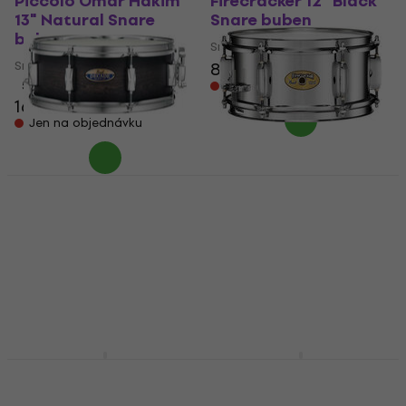
Piccolo Omar Hakim
Firecracker 12" Black
13" Natural Snare
Snare buben
buben
Snare buben
Snare buben
8 479 Kč
5
/5
Jen na objednávku
16 790 Kč
Jen na objednávku
Pearl DMP1455S/C262
Pearl FCS1050
Decade Maple 14"
Firecracker 10"
Satin Black Burst
Chrome Snare buben
Snare buben
Snare buben
Snare buben
6 290 Kč
1
/5
Jen na objednávku
6 449 Kč
Skladem u dodavatele
Pearl PSC1480A Primal
Pearl Sensitone
Collective 14" Brushed
STH1465S 14" Chrome