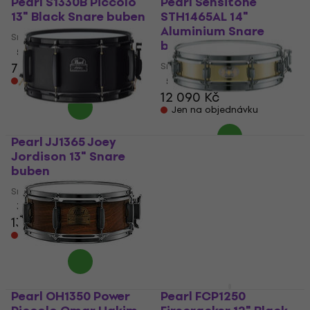
Pearl S1330B Piccolo
Pearl Sensitone
13" Black Snare buben
STH1465AL 14"
Aluminium Snare
Snare buben
buben
5
/5
7 999 Kč
Snare buben
Jen na objednávku
5
/5
12 090 Kč
Jen na objednávku
Pearl JJ1365 Joey
Pearl B1330 Piccolo 13"
Jordison 13" Snare
Brass Snare buben
buben
Snare buben
Snare buben
9 599 Kč
3,7
/5
Skladem u dodavatele
13 290 Kč
Jen na objednávku
Pearl OH1350 Power
Pearl FCP1250