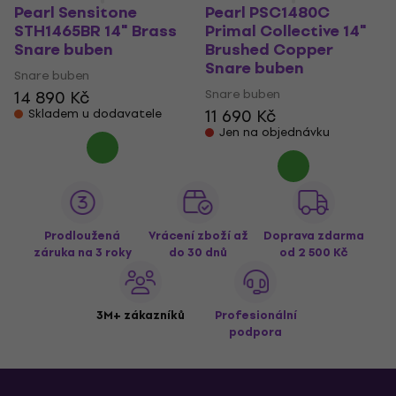
Pearl Sensitone
Pearl PSC1480C
STH1465BR 14" Brass
Primal Collective 14"
Snare buben
Brushed Copper
Snare buben
Snare buben
Snare buben
14 890 Kč
11 690 Kč
Skladem u dodavatele
Jen na objednávku
Prodloužená
Vrácení zboží až
Doprava zdarma
záruka na 3 roky
do 30 dnů
od 2 500 Kč
3M+ zákazníků
Profesionální
podpora