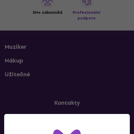
3M+ zákazníků
Profesionální
podpora
Muziker
Nákup
Užitečné
Kontakty
Kontaktuj nás