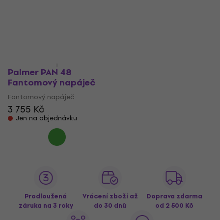
Palmer PAN 48
Fantomový napáječ
Fantomový napáječ
3 755 Kč
Jen na objednávku
Prodloužená
Vrácení zboží až
Doprava zdarma
záruka na 3 roky
do 30 dnů
od 2 500 Kč