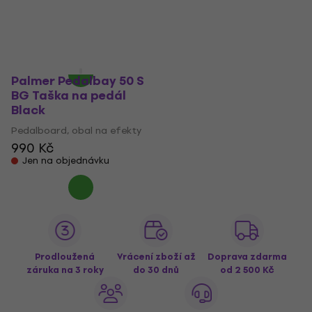
Pedalboard, obal na efekty
6 229 Kč
4
/5
Jen na objednávku
1 633 Kč
Jen na objednávku
Palmer Pedalbay 50 S
BG Taška na pedál
Black
Pedalboard, obal na efekty
990 Kč
Jen na objednávku
Prodloužená
Vrácení zboží až
Doprava zdarma
záruka na 3 roky
do 30 dnů
od 2 500 Kč