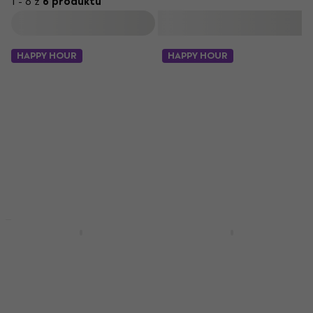
1 - 6 z
6 produktů
Filtrovat
HAPPY HOUR
HAPPY HOUR
Množstevní sleva
Množstevní sleva
Omnitronic Road
Omnitronic MIC-
Metal XLR Plug XLR
ADAPTER-5/8-3/8-II
konektor
Závit pro mikrofonní
držák
XLR konektor
Závit pro mikrofonní držák
4,6
/5