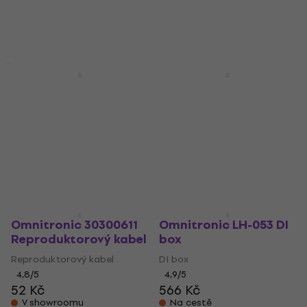
38 Kč
5
/5
41 Kč
Skladem
Skladem
Množstevní sleva
Množstevní sleva
Omnitronic BX-1250
Omnitronic 30300601
Pasivní subwoofer
2x1.5qmm
Reproduktorový kabel
Pasivní subwoofer
Reproduktorový kabel
4,4
/5
3 328 Kč
4,7
/5
35 Kč
38 Kč
Skladem
Skladem
Omnitronic 30300611
Omnitronic LH-053 DI
Reproduktorový kabel
box
Reproduktorový kabel
DI box
4,8
/5
4,9
/5
52 Kč
566 Kč
V showroomu
Na cestě