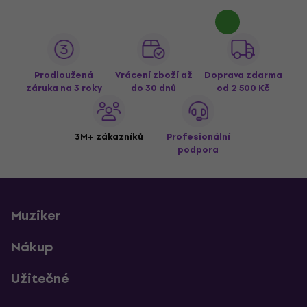
Prodloužená
Vrácení zboží až
Doprava zdarma
záruka na 3 roky
do 30 dnů
od 2 500 Kč
3M+ zákazníků
Profesionální
podpora
Muziker
Nákup
Užitečné