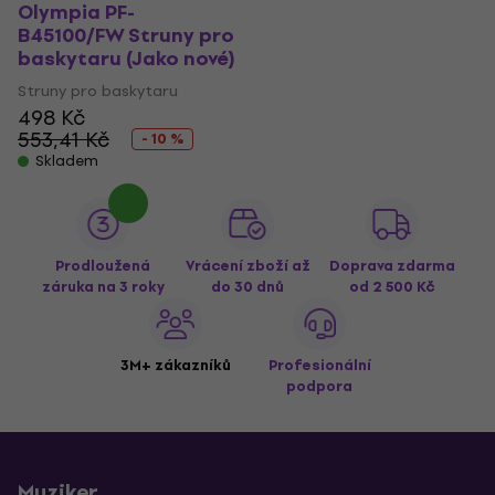
Olympia PF-
B45100/FW Struny pro
baskytaru (Jako nové)
Struny pro baskytaru
498 Kč
553,41 Kč
- 10 %
Skladem
Prodloužená
Vrácení zboží až
Doprava zdarma
záruka na 3 roky
do 30 dnů
od 2 500 Kč
3M+ zákazníků
Profesionální
podpora
Muziker