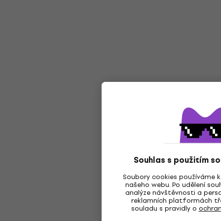
Souhlas s použitím s
Soubory cookies používáme k 
našeho webu. Po udělení souh
analýze návštěvnosti a perso
reklamních platformách tře
souladu s pravidly o
ochran