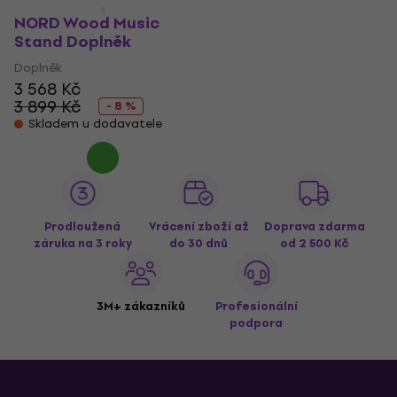
NORD Wood Music
Stand Doplněk
Doplněk
3 568 Kč
3 899 Kč
- 8 %
Skladem u dodavatele
Prodloužená
Vrácení zboží až
Doprava zdarma
záruka na 3 roky
do 30 dnů
od 2 500 Kč
3M+ zákazníků
Profesionální
podpora