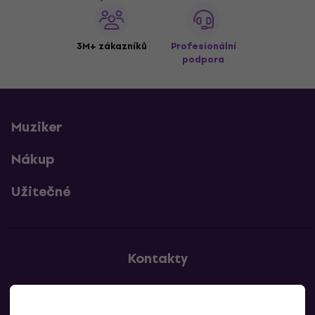
3M+ zákazníků
Profesionální
podpora
Muziker
Nákup
Užitečné
Kontakty
Kontaktuj nás