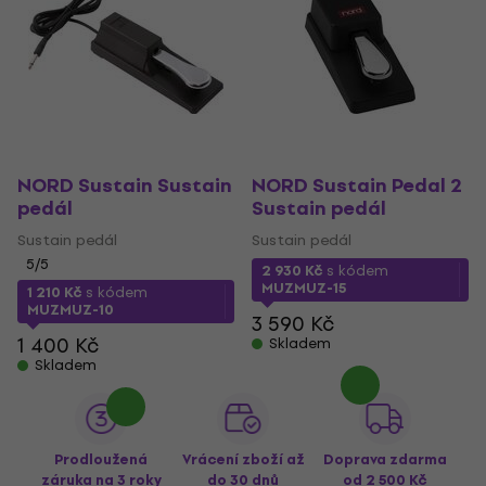
NORD Sustain Sustain
NORD Sustain Pedal 2
pedál
Sustain pedál
Sustain pedál
Sustain pedál
5
/5
2 930 Kč
s kódem
MUZMUZ-15
1 210 Kč
s kódem
MUZMUZ-10
3 590 Kč
1 400 Kč
Skladem
Skladem
Prodloužená
Vrácení zboží až
Doprava zdarma
záruka na 3 roky
do 30 dnů
od 2 500 Kč