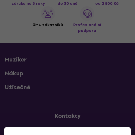
záruka na 3 roky
do 30 dnů
od 2 500 Kč
3M+ zákazníků
Profesionální
podpora
Muziker
Nákup
Užitečné
Kontakty
Kontaktuj nás