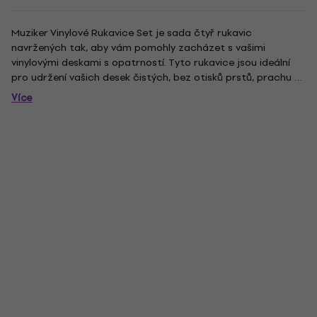
Muziker Vinylové Rukavice Set je sada čtyř rukavic
navržených tak, aby vám pomohly zacházet s vašimi
vinylovými deskami s opatrností. Tyto rukavice jsou ideální
pro udržení vašich desek čistých, bez otisků prstů, prachu a
jiných nečistot.
Více