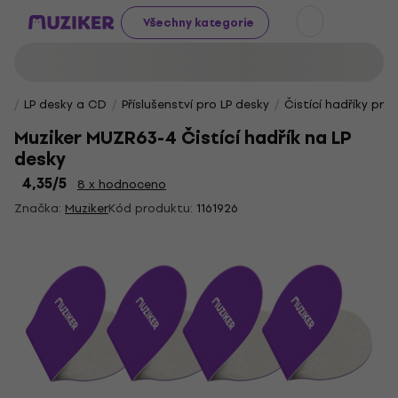
Všechny kategorie
LP desky a CD
Příslušenství pro LP desky
Čistící hadříky pro
Muziker MUZR63-4 Čistící hadřík na LP
desky
4,35
/5
8 x hodnoceno
Značka:
Muziker
Kód produktu:
1161926