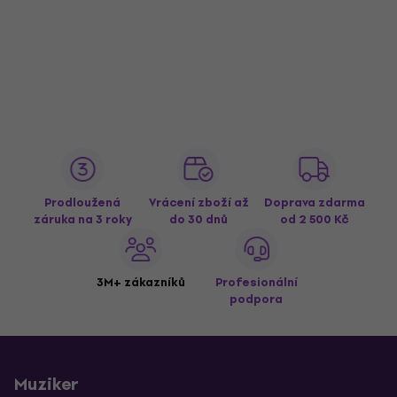
Prodloužená
Vrácení zboží až
Doprava zdarma
záruka na 3 roky
do 30 dnů
od 2 500 Kč
3M+ zákazníků
Profesionální
podpora
Muziker