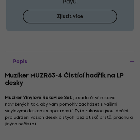
PayU.
Zjistit více
Popis
Muziker MUZR63-4 Čistící hadřík na LP
desky
Muziker Vinylové Rukavice Set
je sada čtyř rukavic
navržených tak, aby vám pomohly zacházet s vašimi
vinylovými deskami s opatrností. Tyto rukavice jsou ideální
pro udržení vašich desek čistých, bez otisků prstů, prachu a
jiných nečistot.