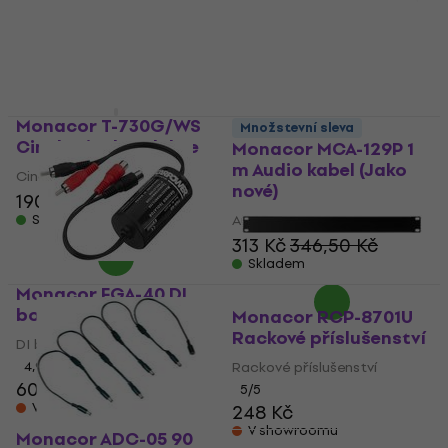
Skladem
Skladem
Monacor T-730G/WS
Množstevní sleva
Cinch-cinch redukce
Monacor MCA-129P 1
m Audio kabel (Jako
Cinch-cinch redukce
nové)
190 Kč
192 Kč
Skladem
Audio kabel
313 Kč
346,50 Kč
Skladem
Monacor FGA-40 DI
box
Monacor RCP-8701U
Rackové příslušenství
DI box
4,9
/5
Rackové příslušenství
607 Kč
5
/5
V showroomu
248 Kč
V showroomu
Monacor ADC-05 90