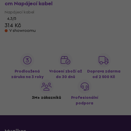
cm Napájecí kabel
Napájecí kabel
4,3
/5
314 Kč
V showroomu
Prodloužená
Vrácení zboží až
Doprava zdarma
záruka na 3 roky
do 30 dnů
od 2 500 Kč
3M+ zákazníků
Profesionální
podpora