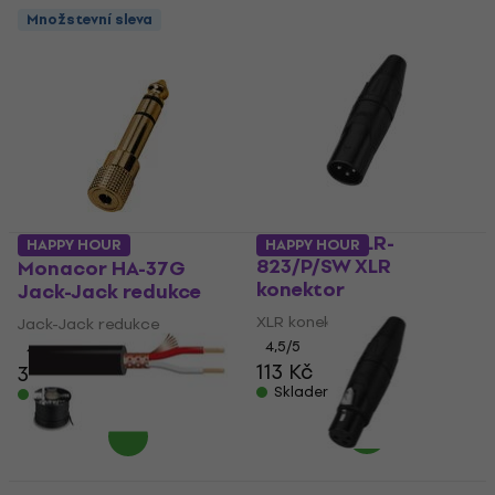
Množstevní sleva
Monacor XLR-
HAPPY HOUR
HAPPY HOUR
823/P/SW XLR
Monacor HA-37G
konektor
Jack-Jack redukce
XLR konektor
Jack-Jack redukce
4,5
/5
4,8
/5
113 Kč
327 Kč
331 Kč
Skladem
Skladem