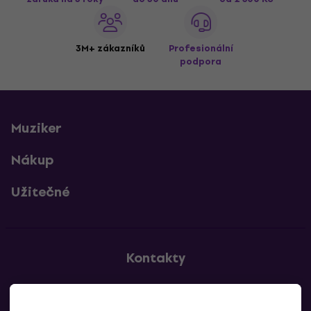
3M+ zákazníků
Profesionální
podpora
Muziker
Nákup
Užitečné
Kontakty
Kontaktuj nás