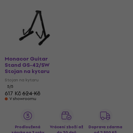
Monacor Guitar
Stand GS-42/SW
Stojan na kytaru
Stojan na kytaru
5
/5
617 Kč
624 Kč
V showroomu
Prodloužená
Vrácení zboží až
Doprava zdarma
záruka na 3 roky
do 30 dnů
od 2 500 Kč