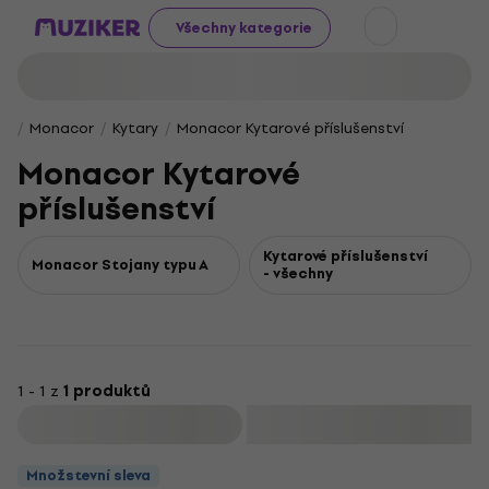
Všechny kategorie
Monacor
Kytary
Monacor Kytarové příslušenství
Monacor Kytarové
příslušenství
Kytarové příslušenství
Monacor Stojany typu A
- všechny
1 - 1 z
1 produktů
Filtrovat
Množstevní sleva