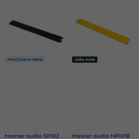
Množstevní sleva
Jako nové
Master audio MP101B
Master audio MP101Y
Kabelový most
Kabelový most
Kabelový most
Kabelový most
4,9
/5
4,6
/5
546 Kč
521 Kč
Skladem
Skladem
Jako nové
Jako nové
Master audio SP102
Master audio MP101B