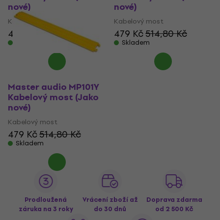
nové)
nové)
Kabelový most
Kabelový most
479 Kč
514,80 Kč
479 Kč
514,80 Kč
Skladem
Skladem
Master audio MP101Y
Kabelový most (Jako
nové)
Kabelový most
479 Kč
514,80 Kč
Skladem
Prodloužená
Vrácení zboží až
Doprava zdarma
záruka na 3 roky
do 30 dnů
od 2 500 Kč