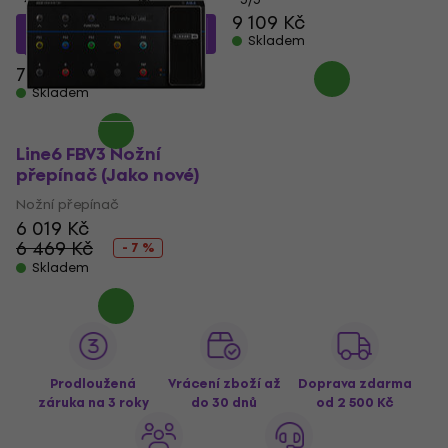
9 109 Kč
6 970 Kč
s kódem
Skladem
MUZMUZ-5
7 363 Kč
Skladem
Line6 FBV3 Nožní
přepínač (Jako nové)
Nožní přepínač
6 019 Kč
6 469 Kč
- 7 %
Skladem
Prodloužená
Vrácení zboží až
Doprava zdarma
záruka na 3 roky
do 30 dnů
od 2 500 Kč