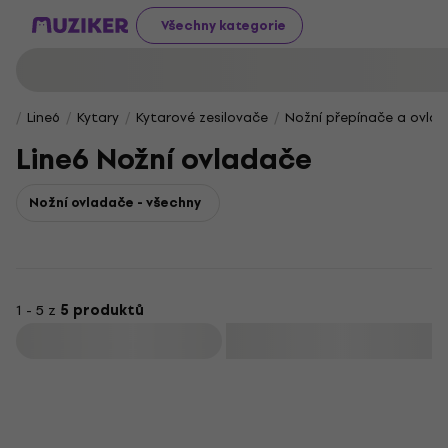
Všechny kategorie
Line6
Kytary
Kytarové zesilovače
Nožní přepínače a ovla
Line6 Nožní ovladače
Nožní ovladače - všechny
1 - 5 z
5 produktů
Filtrovat
Doprava zdarma