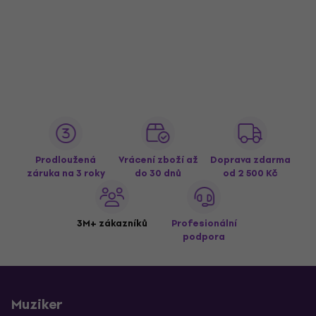
Prodloužená
Vrácení zboží až
Doprava zdarma
záruka na 3 roky
do 30 dnů
od 2 500 Kč
3M+ zákazníků
Profesionální
podpora
Muziker