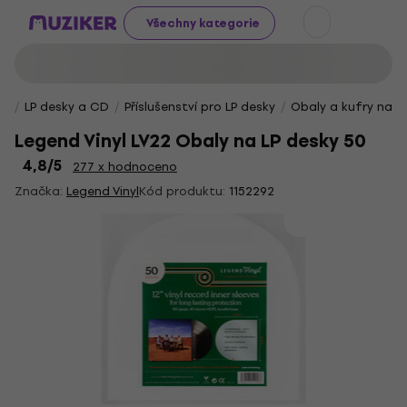
Všechny kategorie
LP desky a CD
Příslušenství pro LP desky
Obaly a kufry na L
Legend Vinyl LV22 Obaly na LP desky 50
4,8
/5
277 x hodnoceno
Značka:
Legend Vinyl
Kód produktu:
1152292