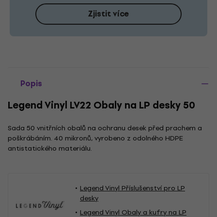
Zjistit více
Popis
Legend Vinyl LV22 Obaly na LP desky 50
Sada 50 vnitřních obalů na ochranu desek před prachem a
poškrábáním. 40 mikronů, vyrobeno z odolného HDPE
antistatického materiálu.
Legend Vinyl Příslušenství pro LP
desky
Legend Vinyl Obaly a kufry na LP