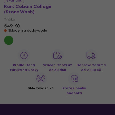
5 variant
Kurt Cobain Collage
(Stone Wash)
Tričko
549 Kč
Skladem u dodavatele
Prodloužená
Vrácení zboží až
Doprava zdarma
záruka na 3 roky
do 30 dnů
od 2 500 Kč
3M+ zákazníků
Profesionální
podpora