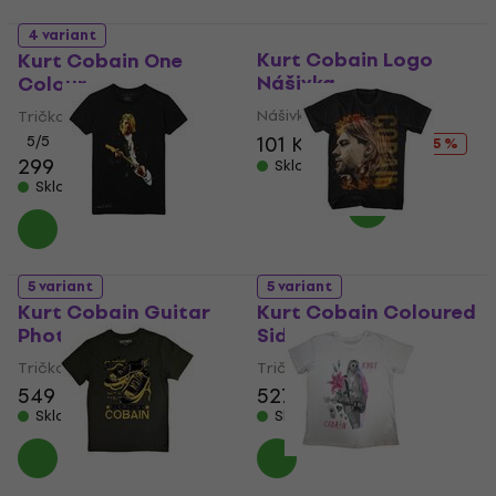
4 variant
Kurt Cobain Logo
Kurt Cobain One
Nášivka
Colour
Nášivka / Odznak
Tričko
101 Kč
135 Kč
5
/5
- 25 %
299 Kč
305 Kč
Skladem
Skladem
5 variant
5 variant
Kurt Cobain Guitar
Kurt Cobain Coloured
Photo Colour
Side View
Tričko
Tričko
549 Kč
527 Kč
Skladem
Skladem