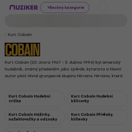
Všechny kategorie
Kurt Cobain
Kurt Cobain (20. února 1967 - 5. dubna 1994) byl americký
hudebník, známý především jako zpěvák, kytarista a hlavní
autor písní vlivné grungeové skupiny Nirvana. Nirvana, která
vznikla na konci 80. let 20. století na hudební scéně v Seattlu,
změnila tvář rocku svým průlomovým albem Nevermind a
kultovním singlem Smells Like Teen Spirit. Cobainovo syrové,
Kurt Cobain Hudební
Kurt Cobain Hudební
trička
kšiltovky
emotivní písničkářství a postoj proti establishmentu oslovily
celou generaci a pomohly definovat hnutí grunge. Zatímco
Kurt Cobain Nášivky,
Kurt Cobain Přívěsky,
byl oslavován jako hlas generace X, Cobain bojoval se slávou,
nažehlovačky a odznaky
klíčenky
závislostí, chronickou bolestí a depresemi. Zemřel v roce
1994 ve věku 27 let. Cobain a Nirvana byli v roce 2014