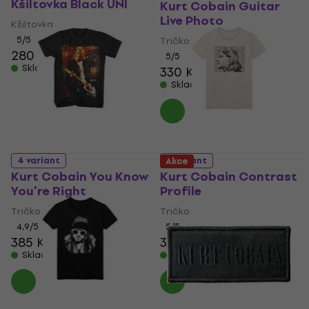
Kšiltovka Black UNI
Kurt Cobain Guitar
Live Photo
Kšiltovka
5
/5
Tričko
280 Kč
286 Kč
5
/5
Skladem
330 Kč
Skladem
4 variant
5 variant
Akce
Kurt Cobain You Know
Kurt Cobain Contrast
You're Right
Profile
Tričko
Tričko
4,9
/5
5
/5
385 Kč
332 Kč
Skladem
Skladem