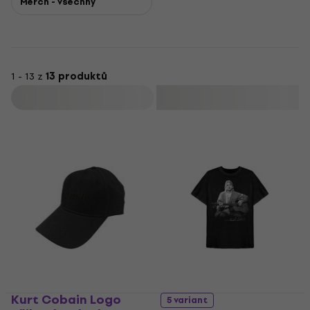
Merch - všechny
uvedeni do Rokenrolové síně slávy a on sám zůstává
všeobecně považován za jednoho z nejvýznamnějších
rockových hudebníků své éry.
1 - 13 z
13 produktů
Filtrovat
Kurt Cobain Logo
5 variant