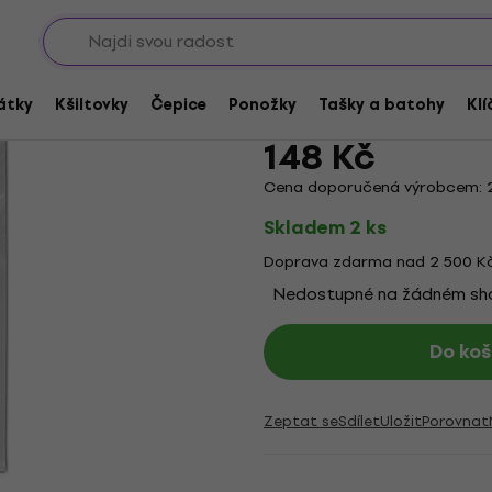
Sho
ky
Kreator Hate Uber A
átky
Kšiltovky
Čepice
Ponožky
Tašky a batohy
Klí
Značka:
Kreator
Kód produktu:
148 Kč
Cena doporučená výrobcem: 
Skladem 2 ks
Doprava zdarma nad 2 500 K
Nedostupné na žádném s
Do koš
Zeptat se
Sdílet
Uložit
Porovnat