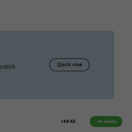
Zjistit více
zdělíš
148 Kč
Do košíku