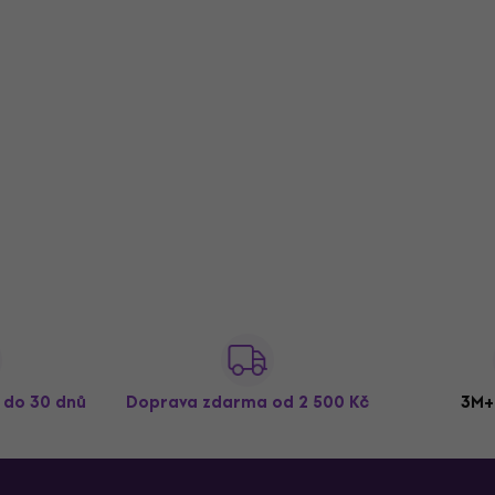
ž do 30 dnů
Doprava zdarma
od 2 500 Kč
3M+