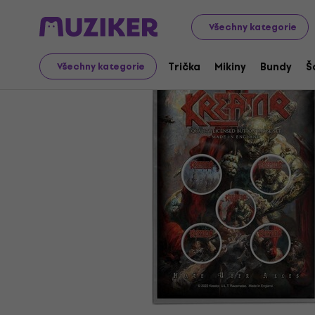
Merch
Hudební Merch
Nášivky, nažehlovačky a odzna
Všechny kategorie
Trička
Mikiny
Bundy
Š
Všechny kategorie