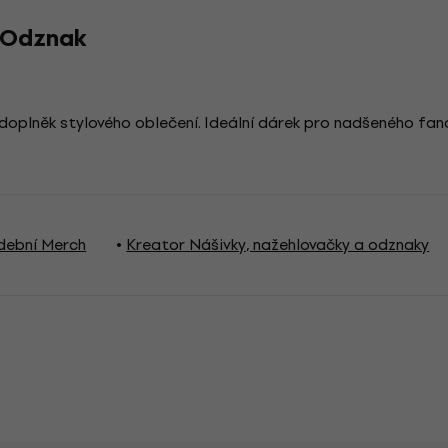
s Odznak
doplněk stylového oblečení. Ideální dárek pro nadšeného fan
dební Merch
Kreator Nášivky, nažehlovačky a odznaky