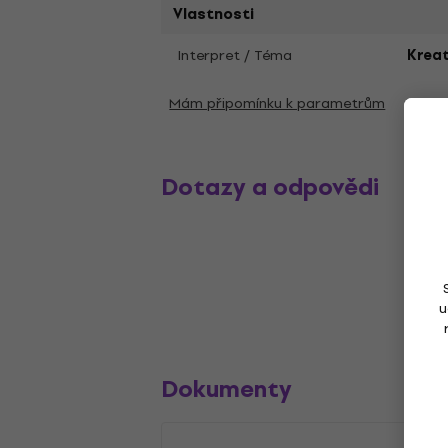
Vlastnosti
Interpret / Téma
Krea
Mám připomínku k parametrům
Dotazy a odpovědi
u
Dokumenty