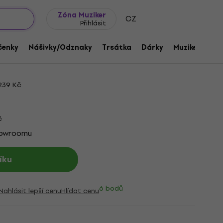
wroomy
Tipy na dárky
Často kladené otázky
Blog
Zóna Muziker
CZ
Přihlásit
lles Odznak
čenky
Nášivky/Odznaky
Trsátka
Dárky
Muziker Merc
1181543
239 Kč
č
howroomu
íku
6 bodů
Nahlásit lepší cenu
Hlídat cenu