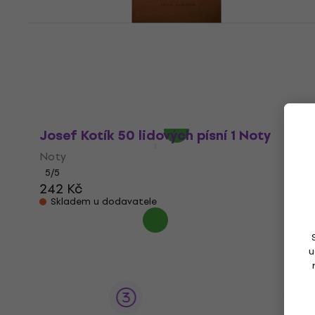
Josef Kotík Praktická príručka pre
gitaristov Noty
Noty
4,5
/5
215 Kč
Skladem
Josef Kotík 50 lidových písní 1 Noty
Noty
5
/5
242 Kč
Skladem u dodavatele
u