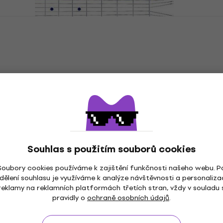
Josef Kotík První lekce na kytaru Noty
Noty
4,2
/5
214 Kč
218 Kč
Skladem
Josef Kotík 50 lidových písní II Noty
Noty
229 Kč
Skladem u dodavatele
Souhlas s použitím souborů cookies
Soubory cookies používáme k zajištění funkčnosti našeho webu. P
dělení souhlasu je využíváme k analýze návštěvnosti a personaliza
reklamy na reklamních platformách třetích stran, vždy v souladu 
pravidly o
ochraně osobních údajů
.