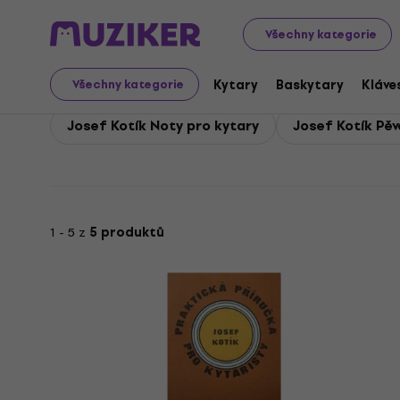
Josef Kotík
Příslušenství
Josef Kotík Noty a tabulatu
Všechny kategorie
Josef Kotík Noty a tab
Kytary
Baskytary
Kláve
Všechny kategorie
Josef Kotík Noty pro kytary
Josef Kotík Pěv
1 - 5 z
5 produktů