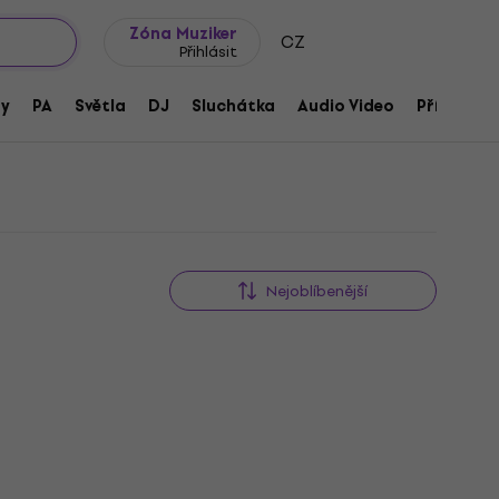
wroomy
Tipy na dárky
Často kladené otázky
Blog
Zóna Muziker
CZ
Přihlásit
ny
PA
Světla
DJ
Sluchátka
Audio Video
Příslušens
Nejoblíbenější