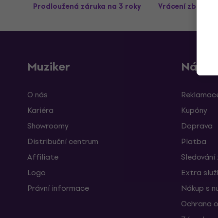
Prodloužená záruka na 3 roky
Vrácení zboží a
Muziker
Nákup
O nás
Reklamace
Kariéra
Kupóny
Showroomy
Doprava
Distribuční centrum
Platba
Affiliate
Sledování 
Logo
Extra slu
Právní informace
Nákup s n
Ochrana o