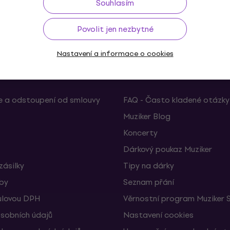
Souhlasím
ž do 30 dnů
Doprava zdarma
od 2 500 Kč
3M+
Povolit jen nezbytné
Nastavení a informace o cookies
Užitečné
 a odstoupení od smlouvy
FAQ - Často kladené otázky
Muziker Blog
Koncerty
Dárkový poukaz Muziker
zásilky
Tipy na dárky
žby
Seznam přání
ulovou DPH
Věrnostní program Muziker 
sobních údajů
Nastavení cookies