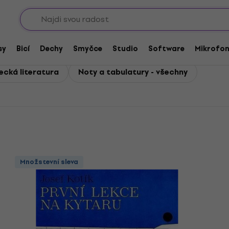
Sho
ry
ulatury
sy
Bicí
Dechy
Smyčce
Studio
Software
Mikrofo
ecká literatura
Noty a tabulatury - všechny
Množstevní sleva