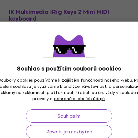
IK Multimedia iRig Keys 2 Mini MIDI
keyboard
MIDI keyboard
3 091 Kč
Jen na objednávku
Souhlas s použitím souborů cookies
Soubory cookies používáme k zajištění funkčnosti našeho webu. P
dělení souhlasu je využíváme k analýze návštěvnosti a personaliza
reklamy na reklamních platformách třetích stran, vždy v souladu 
ž do 30 dnů
Doprava zdarma
od 2 500 Kč
3M+
pravidly o
ochraně osobních údajů
.
Souhlasím
Užitečné
Povolit jen nezbytné