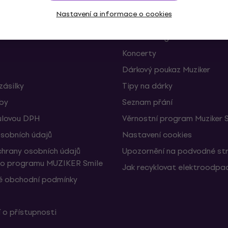
Nastavení a informace o cookies
 a odstoupení od smlouvy
FAQ - Často kladené otázky
Muziker Blog
Koncerty
Dárkový poukaz Muziker
zásilky
Tipy na dárky
žby
Seznam přání
ulovou DPH
Věrnostní program Muziker 
sobních údajů
Nastavení cookies
hrany osobních údajů
Upozornění na podvodné st
ho programu MUZIKER Smile
Jak recyklovat elektroodpa
 obchodní podmínky
 o přístupnosti