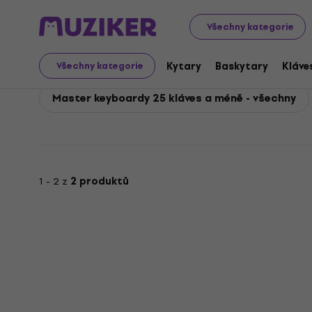
IK Multimedia
Klávesy
MIDI master keyboardy
IK Mu
Všechny kategorie
IK Multimedia Master 
Kytary
Baskytary
Kláve
Všechny kategorie
Master keyboardy 25 kláves a méně - všechny
1 - 2 z
2 produktů