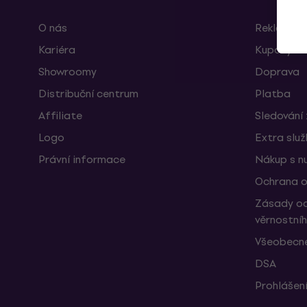
O nás
Reklamace
Kariéra
Kupóny
Showroomy
Doprava
Distribuční centrum
Platba
Affiliate
Sledování 
Logo
Extra slu
Právní informace
Nákup s n
Ochrana o
Zásady oc
věrnostní
Všeobecné
DSA
Prohlášení