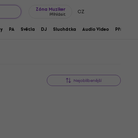
wroomy
Tipy na dárky
Často kladené otázky
Blog
Zóna Muziker
CZ
Přihlásit
ě
ny
PA
Světla
DJ
Sluchátka
Audio Video
Příslušens
Nejoblíbenější