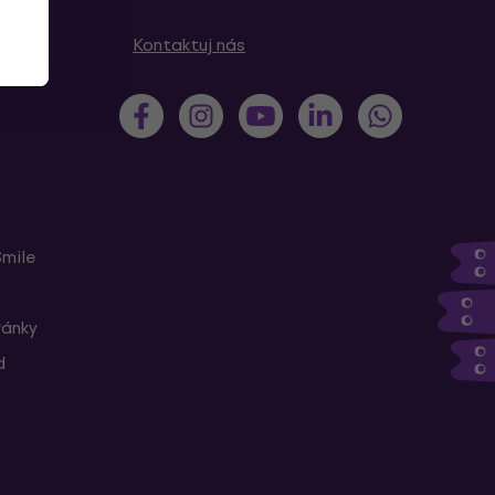
Kontaktuj nás
Smile
ránky
d