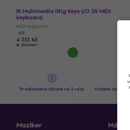
IK Multimedia iRig Keys I/O 25 MIDI
keyboard
MIDI keyboard
5
/5
4 333 Kč
Skladem
u
Prodloužená záruka na 3 roky
Vrácení zboží a
Muziker
Nákup