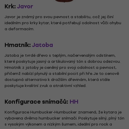
Krk:
Javor
Javor je známý pro svou pevnost a stabilitu, což jej činí
ideálním pro krky kytar, které potřebují odolnost vůči ohybu
a deformacím.
Hmatník:
Jatoba
Jatoba je tvrdé dřevo s teplým, načervenalým odstínem,
které poskytuje jasný a artikulovaný tón s dobrou odezvou.
Hmatník z jatoby je ceněný pro svoji odolnost a pevnost,
přičemž nabízí plynulý a stabilní pocit při hře. Je to cenově
dostupná alternativa k dražším dřevinám, která stále
poskytuje kvalitní zvuk a atraktivní vzhled.
Konfigurace snímačů:
HH
Konfigurace Humbucker-Humbucker znamená, že kytara je
vybavena dvěma humbucker snímači. Poskytuje silný, plný tón
s vysokým výkonem a nízkým šumem, ideální pro rock a