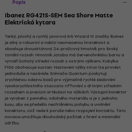
Popis
Ibanez RG421S-SEM Sea Shore Matte
Elektrická kytara
Tenký, plochý a rychlý javorový krk Wizard III značky Ibanez
je silný a robustní a nabízí neomezenou hratelnost a
obsahuje dvouoktávový 24-pražcový hmatník pro široký
tonální rozsah. Hmatník Jatoba má červenohnědou barvu a
vytváří bohatý střední rozsah s ostrými výškami. Kobylka
F106 obohacuje sustain. Nastavení výšky strun lze provést
jednoduše a nezávisle. Snímače Quantum poskytují
zrychlenou odezvu basů pro výjimečně rychlé sledování
vysokorychlostního staccato riffování s drtivým středním
rozsahem a precizní artikulací na výškách. Výstupní konektor
je vyroben z pevného, odolného materiálu a je z jednoho
kusu, aby se předešlo nechtěnému pohybu a uvolnění
konektoru, což vede k poruše nebo rozpojení kontaktu. Tato
inovace umožňuje dlouhodobý požitek z hraní a minimální
údržbu.