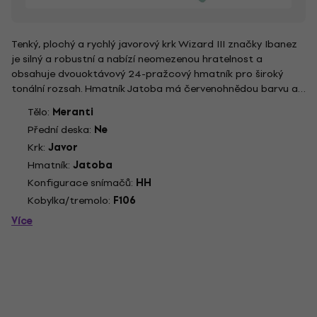
Tenký, plochý a rychlý javorový krk Wizard III značky Ibanez
je silný a robustní a nabízí neomezenou hratelnost a
obsahuje dvouoktávový 24-pražcový hmatník pro široký
tonální rozsah. Hmatník Jatoba má červenohnědou barvu a
vytváří bohatý střední rozsah s ostrými výškami. Kobylka
Tělo:
Meranti
F106 obohacuje sustain. Nastavení výšky strun lze provést
Přední deska:
Ne
jednoduše...
Krk:
Javor
Hmatník:
Jatoba
Konfigurace snímačů:
HH
Kobylka/tremolo:
F106
Více