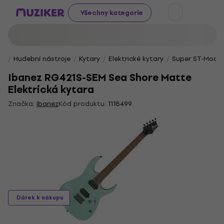
Všechny kategorie
Hudební nástroje
Kytary
Elektrické kytary
Super ST-Model
Ibanez RG421S-SEM Sea Shore Matte
Elektrická kytara
Značka:
Ibanez
Kód produktu:
1118499
Dárek k nákupu