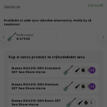
426 bodů
Zeptat se
Prohlédni si také tyto výhodné alternativy. Mohly by tě
zaujmout:
Poškozeno
8 279 Kč
Kup si tento produkt ve zvýhodněném setu
Ibanez RG421S-SEM Standard
+2
SET Sea Shore Matte
Ibanez RG421S-SEM Premium
+2
SET Sea Shore Matte
Ibanez RG421S-SEM Basic SET
Sea Shore Matte