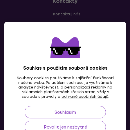
Kontakty
Kontaktuj nás
Souhlas s použitím souborů cookies
CZ
Soubory cookies používáme k zajištění funkčnosti
našeho webu. Po udělení souhlasu je využíváme k
analýze návštěvnosti a personalizaci reklamy na
reklamních platformách třetích stran, vždy v
souladu s pravidly o
ochraně osobních údajů
.
Souhlasím
Povolit jen nezbytné