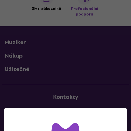
3M+ zákazníků
Profesionální
podpora
Muziker
Nákup
Užitečné
Kontakty
Kontaktuj nás