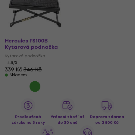
Hercules FS100B
Kytarová podnožka
Kytarová podnožka
4,8
/5
339 Kč
346 Kč
Skladem
Prodloužená
Vrácení zboží až
Doprava zdarma
záruka na 3 roky
do 30 dnů
od 2 500 Kč