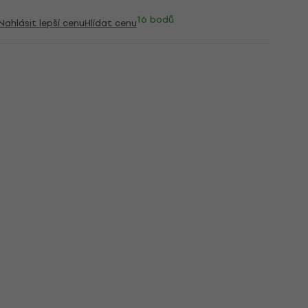
16 bodů
Nahlásit lepší cenu
Hlídat cenu