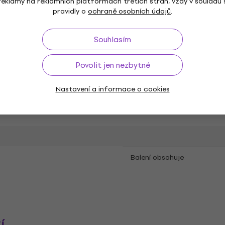
reklamy na reklamních platformách třetích stran, vždy v souladu 
pravidly o
ochraně osobních údajů
.
Souhlasím
 Rock
Heavy Metal
,
Subžánr
Povolit jen nezbytné
Datum vydání
Nastavení a informace o cookies
er Music
Balení obsahuje
í