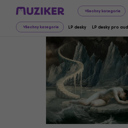
LP desky a CD
Hudební CD
Všechny kategorie
LP desky
LP desky pro aud
Všechny kategorie
Video