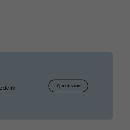
Zjistit více
zdělíš