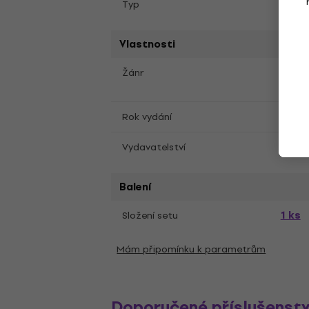
CD
Typ
Vlastnosti
Hard
Žánr
2025
Rok vydání
Warn
Vydavatelství
Balení
1 ks
Složení setu
Mám připomínku k parametrům
Doporučené příslušenstv