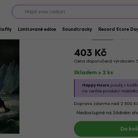
Sho
HAPPY HOUR
Halestorm - Everest
iofily
Limitované edice
Soundtracky
Record Store Day
Značka:
Halestorm
Kód produkt
403 Kč
Cena doporučená výrobcem: 
Skladem > 2 ks
Happy Hours
použij v koší
na tenhle produkt! Nabídk
Doprava zdarma nad 2 500 K
Nedostupné na žádném s
Do koš