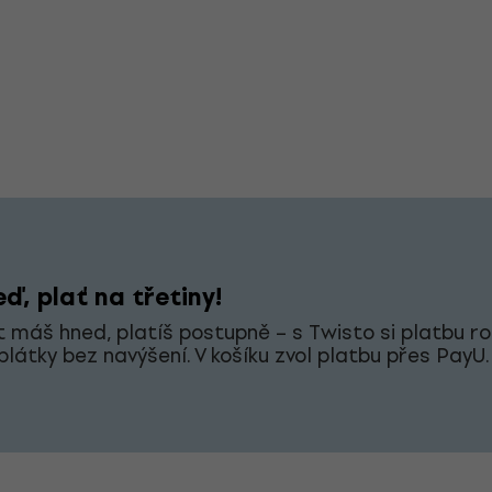
ď, plať na třetiny!
 máš hned, platíš postupně – s Twisto si platbu ro
splátky bez navýšení. V košíku zvol platbu přes PayU.