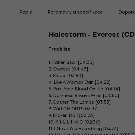
Popis
Parametry a specifikace
Doporuč
Halestorm - Everest (CD
Tracklist
1. Fallen Star [04:33]
2. Everest [04:47]
3. Shiver [03:50]
4. Like A Woman Can [04:22]
5. Rain Your Blood On Me [04:14]
6. Darkness Always Wins [04:50]
7. Gather The Lambs [03:53]
8. WATCH OUT! [03:37]
9. Broken Doll [03:23]
10. K-I-L-L-I-N-G [02:36]
11. I Gave You Everything [04:31]