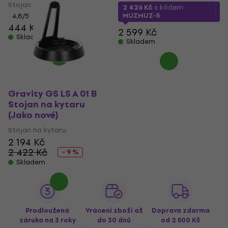
Stojan na kytaru
2 426 Kč
s kódem
MUZMUZ-5
4,8
/5
444 Kč
2 599 Kč
Skladem
Skladem
Gravity GS LS A 01 B
Stojan na kytaru
(Jako nové)
Stojan na kytaru
2 194 Kč
2 422 Kč
- 9 %
Skladem
Prodloužená
Vrácení zboží až
Doprava zdarma
záruka na 3 roky
do 30 dnů
od 2 500 Kč