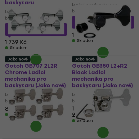
baskytaru
Ladicí mechanika pro
baskytaru
Ladicí mechanika pro
baskytaru
949 Kč
s kódem
MUZMUZ-5
1 391 Kč
s kódem
MUZMUZ-20
1 049 Kč
Skladem
1 739 Kč
Skladem
Jako nové
Jako nové
Gotoh GB707 2L2R
Gotoh GB350 L2+R2
Chrome Ladicí
Black Ladicí
mechanika pro
mechanika pro
baskytaru (Jako nové)
baskytaru (Jako nové)
Ladicí mechanika pro
Ladicí mechanika pro
baskytaru
baskytaru
1 689 Kč
815 Kč
870,21 Kč
2 512,62 Kč
Skladem
- 33 %
Skladem