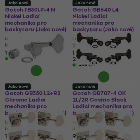
Jako nové
Jako nové
Gotoh FB30LP-4 N
Gotoh GB640 L4
Nickel Ladicí
Nickel Ladicí
mechanika pro
mechanika pro
baskytaru (Jako nové)
baskytaru (Jako nové)
Ladicí mechanika pro
Ladicí mechanika pro
baskytaru
baskytaru
1 968 Kč
1 268 Kč
2 257 Kč
Skladem
- 13 %
Skladem
Jako nové
Jako nové
Gotoh GB350 L2+R2
Gotoh GB707-4 CK
Chrome Ladicí
2L/2R Cosmo Black
mechanika pro
Ladicí mechanika pro
baskytaru (Jako nové)
baskytaru (Jako nové)
Ladicí mechanika pro
Ladicí mechanika pro
baskytaru
baskytaru
1 499 Kč
902 Kč