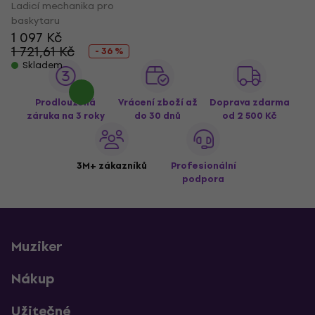
Ladicí mechanika pro
baskytaru
1 097 Kč
1 721,61 Kč
- 36 %
Skladem
Prodloužená
Vrácení zboží až
Doprava zdarma
záruka na 3 roky
do 30 dnů
od 2 500 Kč
3M+ zákazníků
Profesionální
podpora
Muziker
Nákup
Užitečné