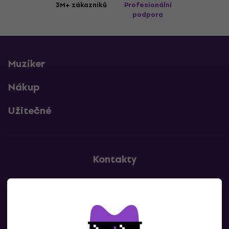
3M+ zákazníků
Profesionální
podpora
Muziker
Nákup
Užitečné
Kontakty
Kontaktuj nás