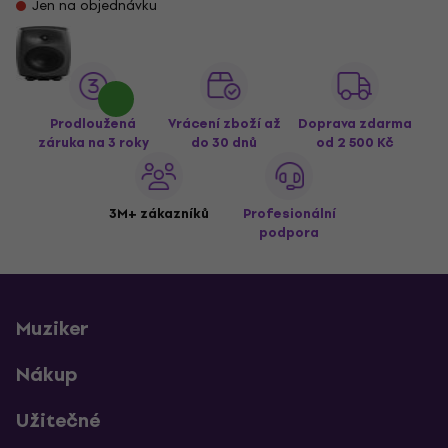
Jen na objednávku
Prodloužená
Vrácení zboží až
Doprava zdarma
záruka na 3 roky
do 30 dnů
od 2 500 Kč
3M+ zákazníků
Profesionální
podpora
Muziker
Nákup
Užitečné