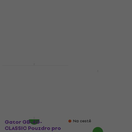
Gator GBE-CLASSIC
Pouzdro pro
Gator G-PG-CLASSIC
klasickou kytaru
Pouzdro pro
klasickou kytaru
Pouzdro pro klasickou kytaru
Black
5
/5
613 Kč
Pouzdro pro klasickou kytaru
Skladem
5
/5
3 498 Kč
3 599 Kč
Gator GB-4G-
Na cestě
CLASSIC Pouzdro pro