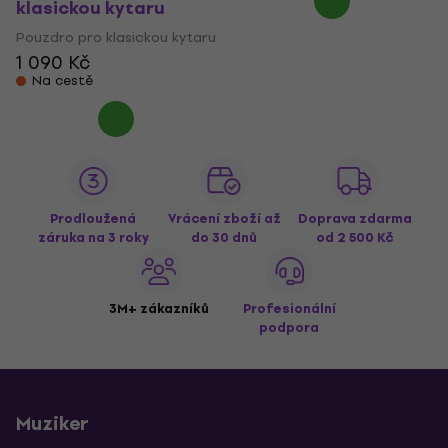
klasickou kytaru
Pouzdro pro klasickou kytaru
1 090 Kč
Na cestě
Prodloužená
Vrácení zboží až
Doprava zdarma
záruka na 3 roky
do 30 dnů
od 2 500 Kč
3M+ zákazníků
Profesionální
podpora
Muziker