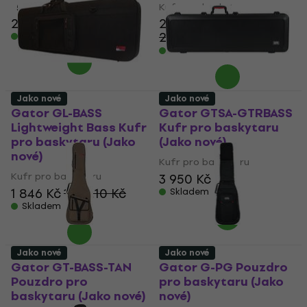
Kufr pro baskytaru
5
/5
2 490 Kč
2 164 Kč
2 588 Kč
Skladem
- 16 %
Skladem
Jako nové
Jako nové
Gator GL-BASS
Gator GTSA-GTRBASS
Lightweight Bass Kufr
Kufr pro baskytaru
pro baskytaru (Jako
(Jako nové)
nové)
Kufr pro baskytaru
Kufr pro baskytaru
3 950 Kč
1 846 Kč
1 871,10 Kč
Skladem
Skladem
Jako nové
Jako nové
Gator GT-BASS-TAN
Gator G-PG Pouzdro
Pouzdro pro
pro baskytaru (Jako
baskytaru (Jako nové)
nové)