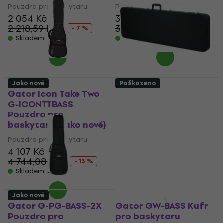
Pouzdro pro baskytaru
Pouzdro pro baskytaru
2 054 Kč
3 492 Kč
2 218,59 Kč
3 761,01 Kč
- 7 %
- 7 %
Skladem
Skladem
Jako nové
Poškozeno
Gator Icon Take Two
Gator GWE-BASS Kufr
G-ICONTTBASS
pro baskytaru (Jako
Pouzdro pro
nové)
baskytaru (Jako nové)
Kufr pro baskytaru
Pouzdro pro baskytaru
2 029 Kč
2 255 Kč
4 107 Kč
- 10 %
4 744,08 Kč
Skladem
- 13 %
Skladem
Jako nové
Gator G-PG-BASS-2X
Gator GW-BASS Kufr
Pouzdro pro
pro baskytaru