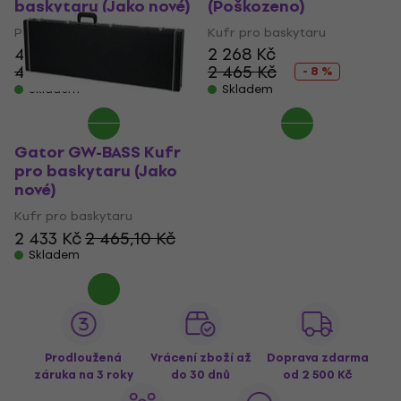
baskytaru (Jako nové)
(Poškozeno)
Pouzdro pro baskytaru
Kufr pro baskytaru
4 378 Kč
2 268 Kč
4 671,81 Kč
2 465 Kč
- 6 %
- 8 %
Skladem
Skladem
Gator GW-BASS Kufr
pro baskytaru (Jako
nové)
Kufr pro baskytaru
2 433 Kč
2 465,10 Kč
Skladem
Prodloužená
Vrácení zboží až
Doprava zdarma
záruka na 3 roky
do 30 dnů
od 2 500 Kč