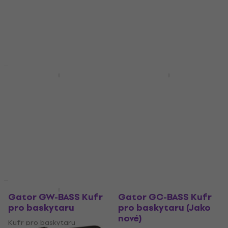
Pouzdro pro baskytaru
3 099 Kč
4 792 Kč
Skladem
Skladem
Doprava zdarma
Jako nové
Gator G-PG-BASS-2X
Gator GTR-MINIVAULT-
Pouzdro pro
B2 Kufr pro
baskytaru
baskytaru
Pouzdro pro baskytaru
Kufr pro baskytaru
10 590 Kč
5
/5
4 699 Kč
Skladem
Skladem
Jako nové
Jako nové
Gator GW-BASS Kufr
Gator GC-BASS Kufr
pro baskytaru
pro baskytaru (Jako
nové)
Kufr pro baskytaru