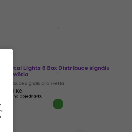
Fractal Lights Split DMX 4 Outdoor IP65
Distribuce signálu pro světla
Distribuce signálu pro světla
2 790 Kč
Na cestě
Fractal Lights 8 Box Distribuce signálu
pro světla
Distribuce signálu pro světla
2 991 Kč
Jen na objednávku
o
ci
s