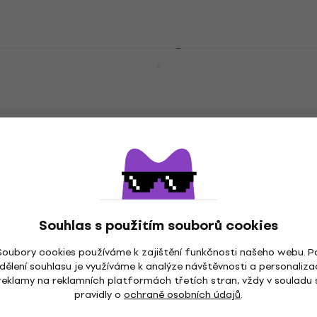
Fractal Lights F2-DMX Řídící pult na
světla
Řídící pult na světla
5
/5
2 008 Kč
Na cestě
Fractal Lights Split DMX 4 Mini
Distribuce signálu pro světla
Distribuce signálu pro světla
1 857 Kč
Souhlas s použitím souborů cookies
Jen na objednávku
Soubory cookies používáme k zajištění funkčnosti našeho webu. P
dělení souhlasu je využíváme k analýze návštěvnosti a personaliza
reklamy na reklamních platformách třetích stran, vždy v souladu 
pravidly o
ochraně osobních údajů
.