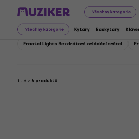
Fractal Lights
Světla
Fractal Lights Ovladače světel
Všechny kategorie
Fractal Lights Ovladač
Kytary
Baskytary
Kláve
Všechny kategorie
Fractal Lights Bezdrátové ovládání světel
Fr
1 - 6 z
6 produktů