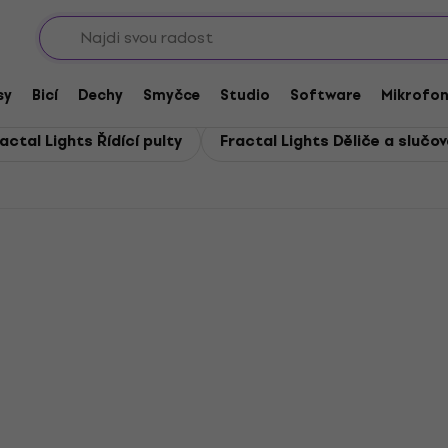
Sho
 a stmívače
e světel a stmívače
sy
Bicí
Dechy
Smyčce
Studio
Software
Mikrofo
actal Lights Řídící pulty
Fractal Lights Děliče a slučo