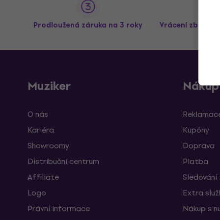
Prodloužená záruka na 3 roky
Vrácení zboží a
Muziker
Nákup
O nás
Reklamace
Kariéra
Kupóny
Showroomy
Doprava
Distribuční centrum
Platba
Affiliate
Sledování 
Logo
Extra slu
Právní informace
Nákup s n