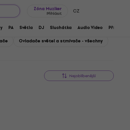
wroomy
Tipy na dárky
Často kladené otázky
Blog
Zóna Muziker
CZ
Přihlásit
ny
PA
Světla
DJ
Sluchátka
Audio Video
Příslušens
vače
Ovladače světel a stmívače - všechny
Nejoblíbenější