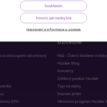
Souhlasím
ž do 30 dnů
Doprava zdarma
od 2 500 Kč
3M+
Povolit jen nezbytné
Nastavení a informace o cookies
Užitečné
 a odstoupení od smlouvy
FAQ - Často kladené otázky
Muziker Blog
Koncerty
Dárkový poukaz Muziker
zásilky
Tipy na dárky
žby
Seznam přání
ulovou DPH
Věrnostní program Muziker 