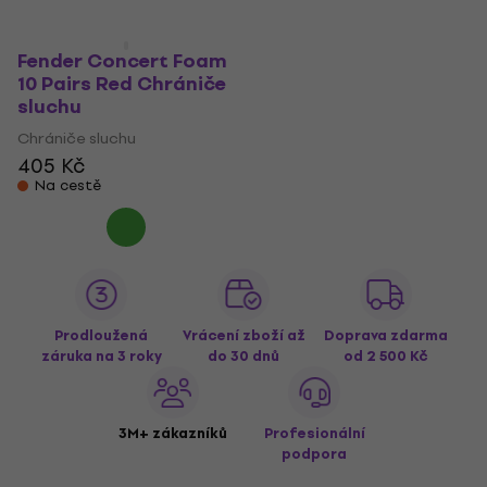
Fender Concert Foam
10 Pairs Red Chrániče
sluchu
Chrániče sluchu
405 Kč
Na cestě
Prodloužená
Vrácení zboží až
Doprava zdarma
záruka na 3 roky
do 30 dnů
od 2 500 Kč
3M+ zákazníků
Profesionální
podpora