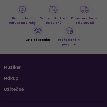
Prodloužená
Vrácení zboží až
Doprava zdarma
záruka na 3 roky
do 30 dnů
od 2 500 Kč
3M+ zákazníků
Profesionální
podpora
Muziker
Nákup
Užitečné