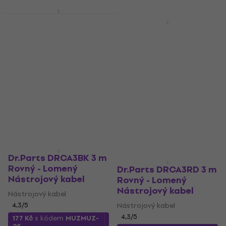
Dr.Parts DRCA3BU 3 m
Množstevní sleva
Rovný - Lomený
Dr.Parts DRCA3YW 3
Nástrojový kabel
m Rovný - Lomený
Nástrojový kabel
Nástrojový kabel
4,3
/5
Nástrojový kabel
239 Kč
4,3
/5
Skladem
239 Kč
Skladem
Dr.Parts DRCA3BK 3 m
Rovný - Lomený
Dr.Parts DRCA3RD 3 m
Nástrojový kabel
Rovný - Lomený
Nástrojový kabel
Nástrojový kabel
4,3
/5
Nástrojový kabel
4,3
/5
177 Kč
s kódem
MUZMUZ-