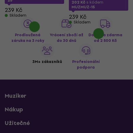
25
202 Kč
s kódem
MUZMUZ-15
239 Kč
Skladem
239 Kč
Skladem
Prodloužená
Vrácení zboží až
Doprava zdarma
záruka na 3 roky
do 30 dnů
od 2 500 Kč
3M+ zákazníků
Profesionální
podpora
Muziker
Nákup
Užitečné