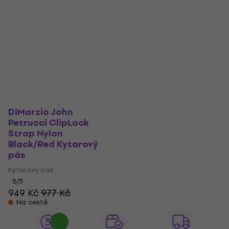
Kytarový pás
Kytarový pás
Kytarový pás
Kytarový pás
941 Kč
4,9
/5
745 Kč
Na cestě
V showroomu
DiMarzio John
Petrucci ClipLock
Strap Nylon
Black/Red Kytarový
pás
Kytarový pás
5
/5
949 Kč
977 Kč
Na cestě