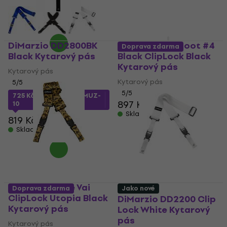
DiMarzio DD2800BK
DiMarzio Jim Root #4
Doprava zdarma
Black Kytarový pás
Black ClipLock Black
Kytarový pás
Kytarový pás
Kytarový pás
5
/5
5
/5
725 Kč
s kódem
MUZMUZ-
897 Kč
10
Skladem
819 Kč
Skladem
DiMarzio Steve Vai
Doprava zdarma
Jako nové
ClipLock Utopia Black
DiMarzio DD2200 Clip
Kytarový pás
Lock White Kytarový
pás
Kytarový pás