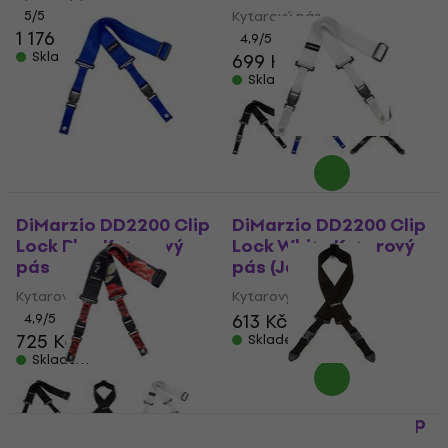
5
/5
Kytarový pás
1 176 Kč
4,9
/5
Skladem
699 Kč
Skladem
DiMarzio DD2200 Clip
DiMarzio DD2200 Clip
Lock Blue Kytarový
Lock White Kytarový
pás
pás (Jako nové)
Kytarový pás
Kytarový pás
613 Kč
650 Kč
4,9
/5
725 Kč
Skladem
Skladem
DiMarzio Polyphia
DiMarzio DD2200 Clip
Floral Muse Black
Lock Black Cotton