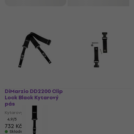
Filtrovat
DiMarzio DD2200 Clip
DiMarzio DD2201BK
Lock Black Kytarový
Black Strap Lock
pás
Strap Lock
Kytarový pás
5
/5
297 Kč
4,9
/5
732 Kč
Skladem
Skladem