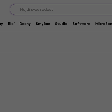
Sho
sy
Bicí
Dechy
Smyčce
Studio
Software
Mikrofo