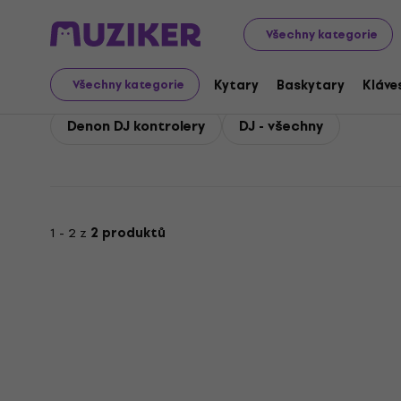
Denon
Denon DJ Technika
Všechny kategorie
Denon DJ Technika
Kytary
Baskytary
Kláve
Všechny kategorie
Denon DJ kontrolery
DJ - všechny
1 - 2 z
2 produktů