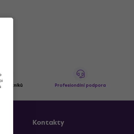
o
ci
 zákazníků
Profesionální podpora
s
Kontakty