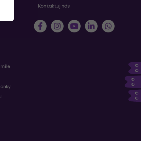
Kontaktuj nás
Smile
ránky
d