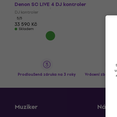
Denon SC LIVE 4 DJ kontroler
DJ kontroler
5
/5
33 590 Kč
Skladem
u
Prodloužená záruka na 3 roky
Vrácení zboží a
Muziker
Nákup