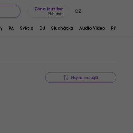
wroomy
Tipy na dárky
Často kladené otázky
Blog
Zóna Muziker
CZ
Přihlásit
ny
PA
Světla
DJ
Sluchátka
Audio Video
Příslušens
Nejoblíbenější