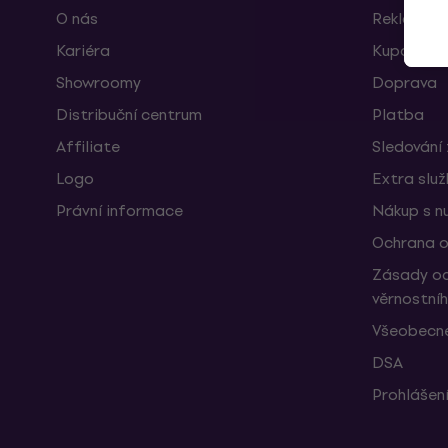
O nás
Reklamace
Kariéra
Kupóny
Showroomy
Doprava
Distribuční centrum
Platba
Affiliate
Sledování 
Logo
Extra slu
Právní informace
Nákup s n
Ochrana o
Zásady oc
věrnostní
Všeobecné
DSA
Prohlášení