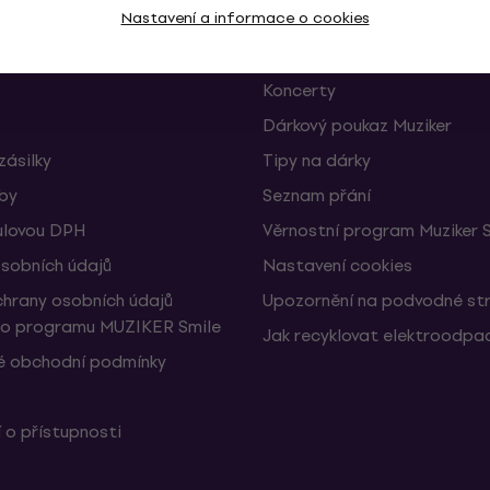
Nastavení a informace o cookies
 a odstoupení od smlouvy
FAQ - Často kladené otázky
Muziker Blog
Koncerty
Dárkový poukaz Muziker
zásilky
Tipy na dárky
žby
Seznam přání
ulovou DPH
Věrnostní program Muziker 
sobních údajů
Nastavení cookies
hrany osobních údajů
Upozornění na podvodné st
ho programu MUZIKER Smile
Jak recyklovat elektroodpa
 obchodní podmínky
 o přístupnosti