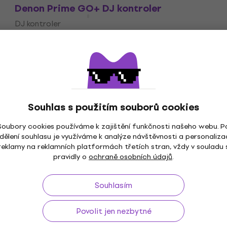
Denon Prime GO+ DJ kontroler
DJ kontroler
4,9
/5
26 390 Kč
Na cestě
Souhlas s použitím souborů cookies
Soubory cookies používáme k zajištění funkčnosti našeho webu. P
dělení souhlasu je využíváme k analýze návštěvnosti a personaliza
ž do 30 dnů
Doprava zdarma
od 2 500 Kč
3M+
reklamy na reklamních platformách třetích stran, vždy v souladu 
pravidly o
ochraně osobních údajů
.
Souhlasím
Užitečné
Povolit jen nezbytné