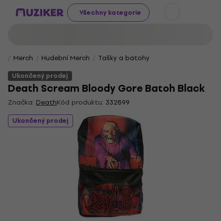
Všechny kategorie
Merch
Hudební Merch
Tašky a batohy
Ukončený prodej
Death Scream Bloody Gore Batoh Black
Značka:
Death
Kód produktu:
332899
Ukončený prodej