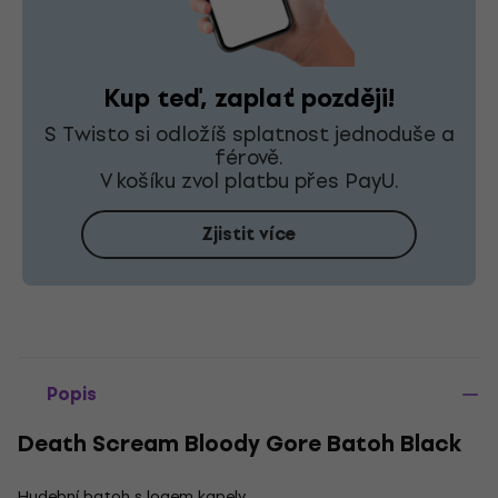
Kup teď, zaplať později!
S Twisto si odložíš splatnost jednoduše a
férově.
V košíku zvol platbu přes PayU.
Zjistit více
Popis
Death Scream Bloody Gore Batoh Black
Hudební batoh s logem kapely.