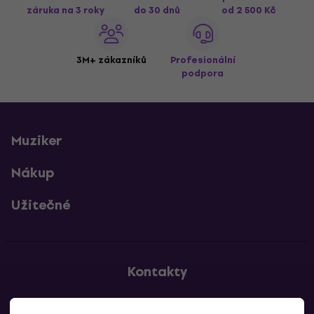
záruka na 3 roky
do 30 dnů
od 2 500 Kč
3M+ zákazníků
Profesionální
podpora
Muziker
Nákup
Užitečné
Kontakty
Kontaktuj nás