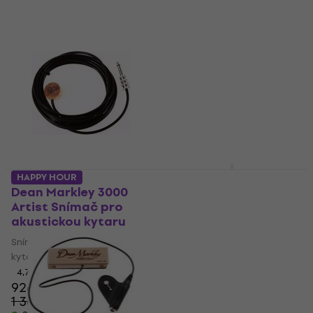
Dean Markley 3050
HAPPY HOUR
ProMag Plus Snímač
Dean Markley 3000
pro akustickou kytaru
Artist Snímač pro
akustickou kytaru
Snímač pro akustickou
kytaru
Snímač pro akustickou
kytaru
5
/5
1 333 Kč
4,7
/5
926 Kč
Skladem
1 367 Kč
- 32 %