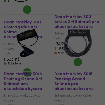
Skladem
Dean Markley 3001
Artist XM Snímač pro
Dean Markley 3011
akustickou kytaru
ProMag Plus XM
Snímač pro
Snímač pro akustickou
akustickou kytaru
kytaru
Snímač pro akustickou
3,2
/5
1 183 Kč
1 247 Kč
kytaru
V showroomu
5
/5
1 333 Kč
Skladem
Dean Markley 3016
Dean Markley 3015
ProMag Grand XM
ProMag Grand
Snímač pro
Snímač pro
akustickou kytaru
akustickou kytaru
Snímač pro akustickou
Snímač pro akustickou
kytaru
kytaru