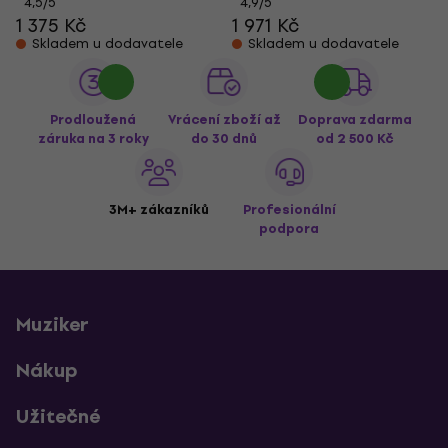
4,5
/5
4,9
/5
1 375 Kč
1 971 Kč
Skladem u dodavatele
Skladem u dodavatele
Prodloužená
Vrácení zboží až
Doprava zdarma
záruka na 3 roky
do 30 dnů
od 2 500 Kč
3M+ zákazníků
Profesionální
podpora
Muziker
Nákup
Užitečné