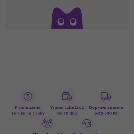
Prodloužená
Vrácení zboží až
Doprava zdarma
záruka na 3 roky
do 30 dnů
od 2 500 Kč