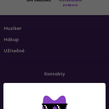
3M+ zákazníků
Profesionální
podpora
Muziker
Nákup
Užitečné
Kontakty
Kontaktuj nás