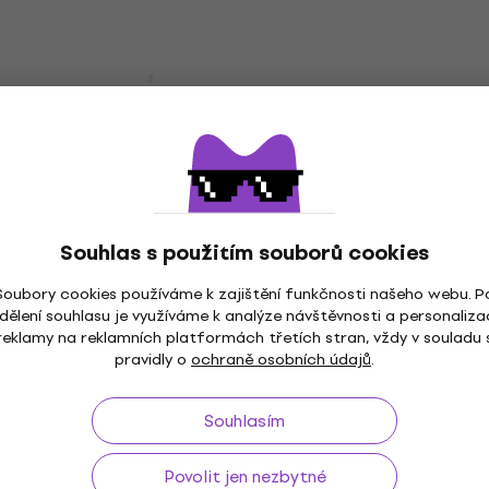
dbx DI4 DI box
DI box
5
/5
3 212 Kč
s kódem
MUZMUZ-5
3 490 Kč
Skladem
Souhlas s použitím souborů cookies
Soubory cookies používáme k zajištění funkčnosti našeho webu. P
dělení souhlasu je využíváme k analýze návštěvnosti a personaliza
reklamy na reklamních platformách třetích stran, vždy v souladu 
ž do 30 dnů
Doprava zdarma
od 2 500 Kč
3M+
pravidly o
ochraně osobních údajů
.
Souhlasím
Povolit jen nezbytné