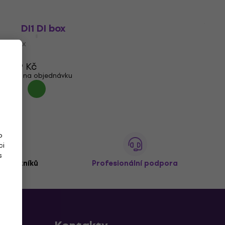
dbx DI1 DI box
DI box
4,9
/5
1 749 Kč
Jen na objednávku
o
ci
s
 zákazníků
Profesionální podpora