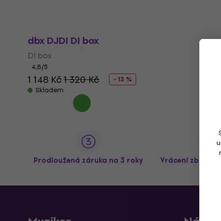
dbx DJDI DI box
DI box
4,8
/5
1 148 Kč
1 320 Kč
- 13 %
Skladem
u
Prodloužená záruka na 3 roky
Vrácení zboží a