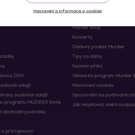
Užitečné
Nastavení a informace o cookies
 a odstoupení od smlouvy
FAQ - Často kladené otázky
Muziker Blog
Koncerty
Dárkový poukaz Muziker
zásilky
Tipy na dárky
žby
Seznam přání
ulovou DPH
Věrnostní program Muziker 
sobních údajů
Nastavení cookies
hrany osobních údajů
Upozornění na podvodné st
ho programu MUZIKER Smile
Jak recyklovat elektroodpa
 obchodní podmínky
 o přístupnosti