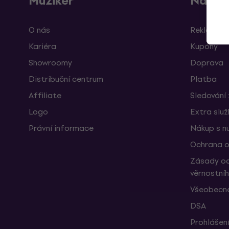
Muziker
Nákup
O nás
Reklamace
Kariéra
Kupóny
Showroomy
Doprava
Distribuční centrum
Platba
Affiliate
Sledování 
Logo
Extra slu
Právní informace
Nákup s n
Ochrana o
Zásady oc
věrnostní
Všeobecné
DSA
Prohlášení