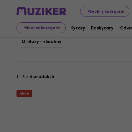
dbx
Zvuková technika
Efekty a signálové procesory
Všechny kategorie
dbx Di-Boxy
Kytary
Baskytary
Kláve
Všechny kategorie
Di-Boxy - všechny
1 - 3 z
3 produktů
Akce