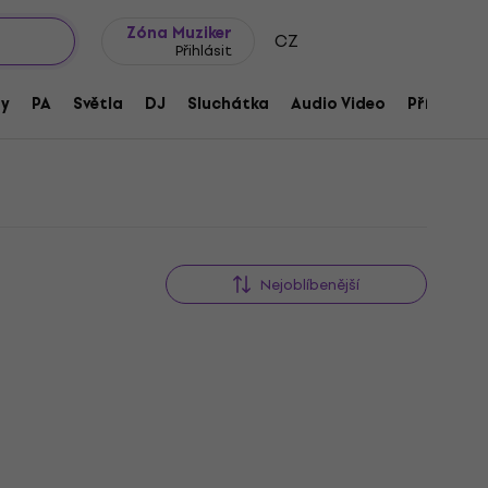
wroomy
Tipy na dárky
Často kladené otázky
Blog
Zóna Muziker
CZ
Přihlásit
ny
PA
Světla
DJ
Sluchátka
Audio Video
Příslušens
Nejoblíbenější