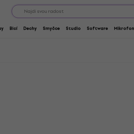
Sho
dbx Di-Boxy
sy
Bicí
Dechy
Smyčce
Studio
Software
Mikrofo