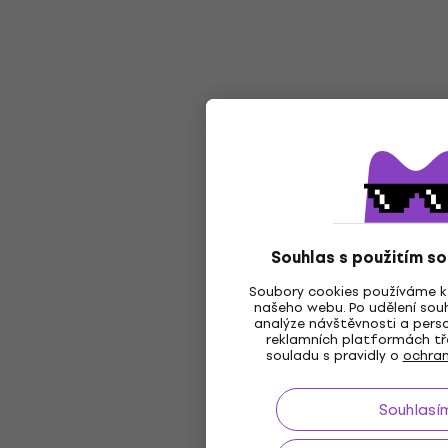
Souhlas s použitím s
Soubory cookies používáme k 
našeho webu. Po udělení souh
analýze návštěvnosti a perso
reklamních platformách tře
souladu s pravidly o
ochran
Souhlasí