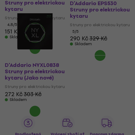
Struny pro elektrickou
D'Addario EPS530
kytaru
Struny pro elektrickou
kytaru
Struny pro elektrickou kytaru
4,8
/5
Struny pro elektrickou kytaru
151 Kč
5
/5
Skladem
290 Kč
329 Kč
Skladem
D'Addario NYXL0838
Struny pro elektrickou
kytaru (Jako nové)
Struny pro elektrickou kytaru
272 Kč
303 Kč
Skladem
Prodloužená
Vrácení zboží až
Doprava zdarma