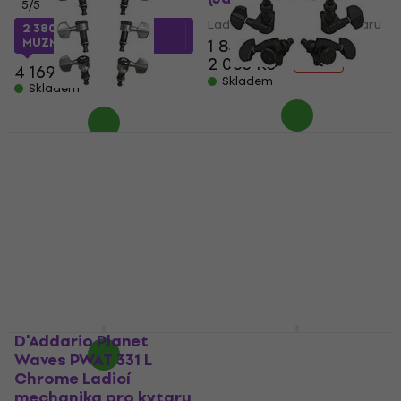
5
/5
Ladicí mechanika pro kytaru
2 380 Kč
s kódem
MUZMUZ-40
1 848 Kč
2 063 Kč
- 10 %
4 169 Kč
Skladem
Skladem
D'Addario Planet
Waves PWAT 332L 3+3
D'Addario Planet
Black Ladicí
Waves PWAT 331 L
mechanika pro kytaru
Chrome Ladicí
mechanika pro kytaru
Ladicí mechanika pro kytaru
(Pouze rozbaleno)
5
/5
2 555 Kč
2 599 Kč
Ladicí mechanika pro kytaru
V showroomu
1 848 Kč
2 043 Kč
- 10 %
Skladem
D'Addario Planet
D'Addario Planet
Waves PWAT 331 L
Waves PWAT 6R2
Chrome Ladicí
Black Ladicí
mechanika pro kytaru
mechanika pro kytaru