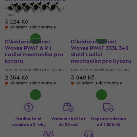
Ladicí mechanika pro kytaru
Ladicí mechanika pro kytaru
5
/5
5
/5
3 224 Kč
2 599 Kč
Skladem u dodavatele
Skladem u dodavatele
D'Addario Planet
D'Addario Planet
Waves PWAT 6 R 1
Waves PWAT 333L 3+3
Ladicí mechanika pro
Gold Ladicí
kytaru
mechanika pro kytaru
Ladicí mechanika pro kytaru
Ladicí mechanika pro kytaru
2 354 Kč
3 048 Kč
Skladem u dodavatele
Skladem u dodavatele
Prodloužená
Vrácení zboží až
Doprava zdarma
záruka na 3 roky
do 30 dnů
od 2 500 Kč