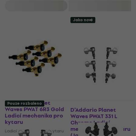
Filtrovat
Jako nové
D'Addario Planet
Pouze rozbaleno
Waves PWAT 6R3 Gold
D'Addario Planet
Ladicí mechanika pro
Waves PWAT 331 L
kytaru
Chrome Ladicí
mechanika pro kytaru
Ladicí mechanika pro kytaru
(Jako nové)